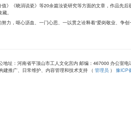
值》《晓涓说瓷》等20余篇汝瓷研究等方面的文章，作品先后获
收藏。
努力，呕心沥血、一门心思、一以贯之诠释着“爱岗敬业、争创
址：河南省平顶山市工人文化宫内 邮编：467000 办公室电话：(0
构建推广、日常维护、内容管理和技术支持 （
管理员
）
豫ICP备