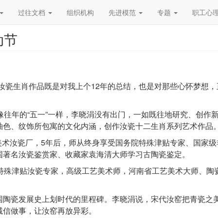
过往文档
组织机构
先进模范
专题
职工心
动节
汝瓷生肖作品既是对我上个12年的总结，也是对那些心怀梦想，
像往年的“五一”一样，李晓涓没有出门，一如既往地研究、创作新
釉色、纹饰所包寓的文化内涵，创作汝瓷十二生肖系列艺术作品
工艺美术汝瓷厂，5年后，师从终身享受国务院特殊津贴专家、国家
国著名汝瓷鉴赏家、收藏家袁海清大师学习古陶瓷鉴定。
特殊津贴汝瓷专家，高级工艺美术师，河南省工艺美术大师、陶瓷艺
国陶瓷发展史上划时代的里程碑。李晓涓说，宋代汝窑把青瓷之
诚信做事，让汝窑再放异彩。