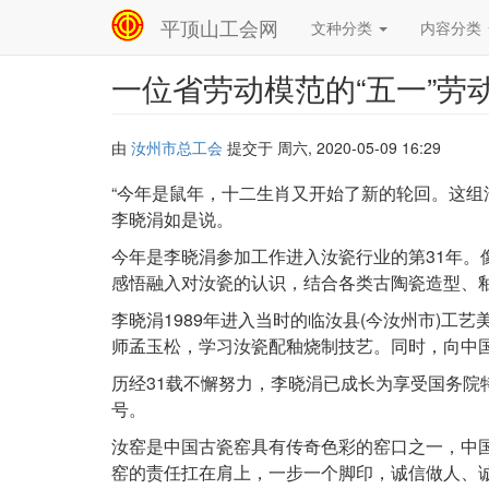
平顶山工会网
文种分类
内容分类
Main
navigation
一位省劳动模范的“五一”劳
跳
转
到
主
由
汝州市总工会
提交于
周六, 2020-05-09 16:29
要
内
“今年是鼠年，十二生肖又开始了新的轮回。这组
容
李晓涓如是说。
今年是李晓涓参加工作进入汝瓷行业的第31年。
感悟融入对汝瓷的认识，结合各类古陶瓷造型、
李晓涓1989年进入当时的临汝县(今汝州市)
师孟玉松，学习汝瓷配釉烧制技艺。同时，向中
历经31载不懈努力，李晓涓已成长为享受国务院
号。
汝窑是中国古瓷窑具有传奇色彩的窑口之一，中
窑的责任扛在肩上，一步一个脚印，诚信做人、