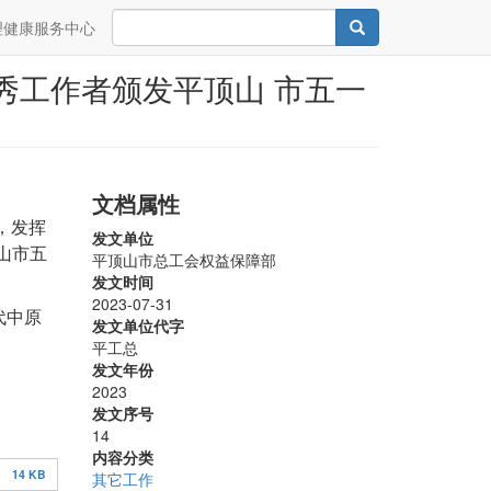
Search
Search
理健康服务中心
秀工作者颁发平顶山 市五一
文档属性
，发挥
发文单位
山市五
平顶山市总工会权益保障部
发文时间
2023-07-31
代中原
发文单位代字
平工总
发文年份
2023
发文序号
14
内容分类
14 KB
其它工作