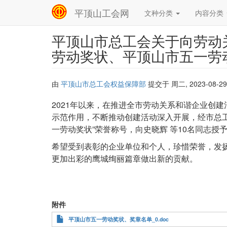
平顶山工会网
文种分类
内容分类
Main
navigation
平顶山市总工会关于向劳动
跳
转
劳动奖状、平顶山市五一劳
到
主
要
由
平顶山市总工会权益保障部
提交于
周二, 2023-08-29
内
容
文
2021年以来，在推进全市劳动关系和谐企业创
件
示范作用，不断推动创建活动深入开展，经市总
正
一劳动奖状”荣誉称号，向史晓辉 等10名同志授
文
希望受到表彰的企业单位和个人，珍惜荣誉，发
更加出彩的鹰城绚丽篇章做出新的贡献。
附件
平顶山市五一劳动奖状、奖章名单_0.doc