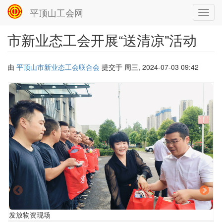
平顶山工会网
Toggl
navig
市新业态工会开展“送清凉”活动
跳
转
到
主
由
平顶山市新业态工会联合会
提交于
周三, 2024-07-03 09:42
要
内
容
发
发放物资现场