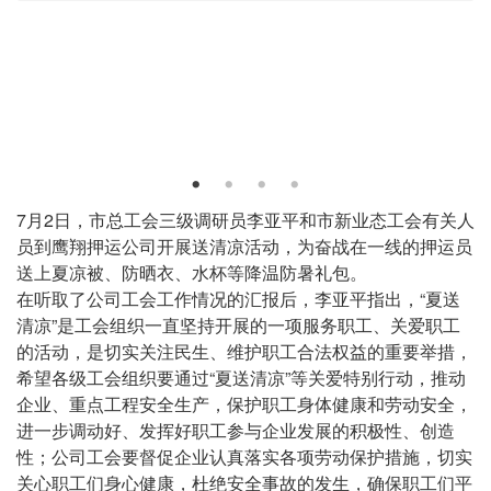
放
物
资
现
场
正
7月2日，市总工会三级调研员李亚平和市新业态工会有关人
文
员到鹰翔押运公司开展送清凉活动，为奋战在一线的押运员
送上夏凉被、防晒衣、水杯等降温防暑礼包。
在听取了公司工会工作情况的汇报后，李亚平指出，“夏送
清凉”是工会组织一直坚持开展的一项服务职工、关爱职工
的活动，是切实关注民生、维护职工合法权益的重要举措，
希望各级工会组织要通过“夏送清凉”等关爱特别行动，推动
企业、重点工程安全生产，保护职工身体健康和劳动安全，
进一步调动好、发挥好职工参与企业发展的积极性、创造
性；公司工会要督促企业认真落实各项劳动保护措施，切实
关心职工们身心健康，杜绝安全事故的发生，确保职工们平