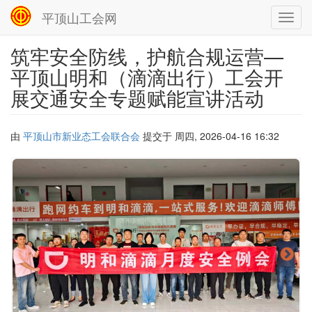
平顶山工会网
Toggl
navig
筑牢安全防线，护航合规运营—
跳
转
平顶山明和（滴滴出行）工会开
到
展交通安全专题赋能宣讲活动
主
要
内
容
由
平顶山市新业态工会联合会
提交于
周四, 2026-04-16 16:32