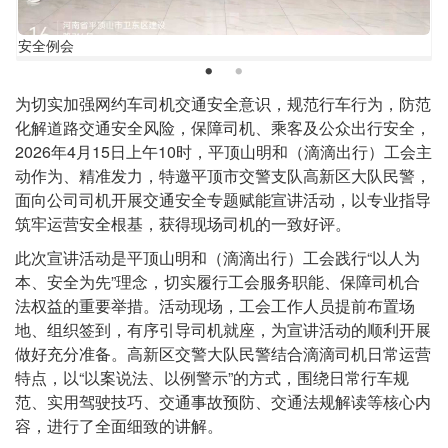
安
安全例会
全
例
正
为切实加强网约车司机交通安全意识，规范行车行为，防范
会
文
化解道路交通安全风险，保障司机、乘客及公众出行安全，
2026年4月15日上午10时，平顶山明和（滴滴出行）工会主
动作为、精准发力，特邀平顶市交警支队高新区大队民警，
面向公司司机开展交通安全专题赋能宣讲活动，以专业指导
筑牢运营安全根基，获得现场司机的一致好评。
此次宣讲活动是平顶山明和（滴滴出行）工会践行“以人为
本、安全为先”理念，切实履行工会服务职能、保障司机合
法权益的重要举措。活动现场，工会工作人员提前布置场
地、组织签到，有序引导司机就座，为宣讲活动的顺利开展
做好充分准备。高新区交警大队民警结合滴滴司机日常运营
特点，以“以案说法、以例警示”的方式，围绕日常行车规
范、实用驾驶技巧、交通事故预防、交通法规解读等核心内
容，进行了全面细致的讲解。