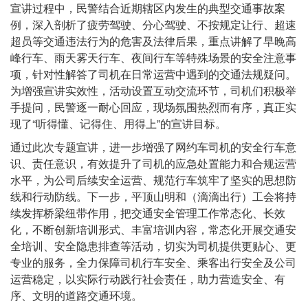
宣讲过程中，民警结合近期辖区内发生的典型交通事故案
例，深入剖析了疲劳驾驶、分心驾驶、不按规定让行、超速
超员等交通违法行为的危害及法律后果，重点讲解了早晚高
峰行车、雨天雾天行车、夜间行车等特殊场景的安全注意事
项，针对性解答了司机在日常运营中遇到的交通法规疑问。
为增强宣讲实效性，活动设置互动交流环节，司机们积极举
手提问，民警逐一耐心回应，现场氛围热烈而有序，真正实
现了“听得懂、记得住、用得上”的宣讲目标。
通过此次专题宣讲，进一步增强了网约车司机的安全行车意
识、责任意识，有效提升了司机的应急处置能力和合规运营
水平，为公司后续安全运营、规范行车筑牢了坚实的思想防
线和行动防线。下一步，平顶山明和（滴滴出行）工会将持
续发挥桥梁纽带作用，把交通安全管理工作常态化、长效
化，不断创新培训形式、丰富培训内容，常态化开展交通安
全培训、安全隐患排查等活动，切实为司机提供更贴心、更
专业的服务，全力保障司机行车安全、乘客出行安全及公司
运营稳定，以实际行动践行社会责任，助力营造安全、有
序、文明的道路交通环境。