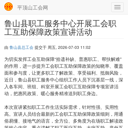
平顶山工会网
Toggl
navig
鲁山县职工服务中心开展工会职
跳
转
工互助保障政策宣讲活动
到
主
要
由
鲁山县总工会
提交于
周五, 2026-07-03 11:02
内
容
正
为切实发挥工会互助保障“拾遗补缺、普惠职工、帮扶解难”
文
的作用，进一步提升工会职工互助保障政策的知晓率、覆盖
面和参与度，让更多职工了解政策、享受福利、抵御风险，
近日，鲁山县职工服务中心组织工作人员下沉基层一线，深
入各车间、班组、科室开展工会职工互助保障专项宣讲活
动，把惠民政策、暖心服务精准送到职工身边。
本次宣讲紧扣职工工作生活实际需求，针对性强、实用性
高。宣讲人员结合最新的工会职工互助保障政策细则，用通
俗易懂、接地气的语言，全方位、多角度为在场职工解读政
策核心内容。重点讲解了职工医疗互助、大病互助、意外互