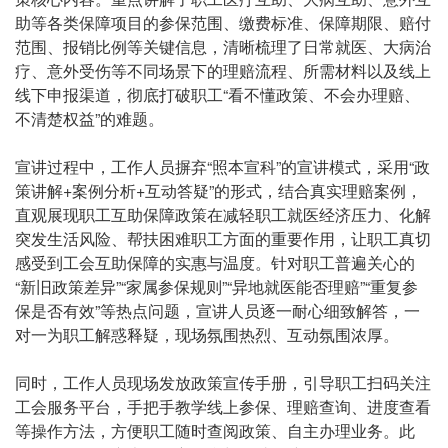
助等各类保障项目的参保范围、缴费标准、保障期限、赔付
范围、报销比例等关键信息，清晰梳理了日常就医、大病治
疗、意外受伤等不同场景下的理赔流程、所需材料以及线上
线下申报渠道，彻底打破职工“看不懂政策、不会办理赔、
不清楚权益”的难题。
宣讲过程中，工作人员摒弃“照本宣科”的宣讲模式，采用“政
策讲解+案例分析+互动答疑”的形式，结合真实理赔案例，
直观展现职工互助保障政策在减轻职工就医经济压力、化解
突发生活风险、帮扶困难职工方面的重要作用，让职工真切
感受到工会互助保障的实惠与温度。针对职工普遍关心的
“新旧政策差异”“家属参保规则”“异地就医能否理赔”“重复参
保是否有效”等热点问题，宣讲人员逐一耐心细致解答，一
对一为职工解惑释疑，现场氛围热烈、互动氛围浓厚。
同时，工作人员现场发放政策宣传手册，引导职工扫码关注
工会服务平台，手把手教学线上参保、理赔查询、进度查看
等操作方法，方便职工随时查阅政策、自主办理业务。此