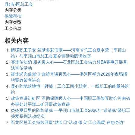
县(市)区总工会
内容分类
保障帮扶
内容类型
工会信息
相关内容
情暖职工子女 筑梦多彩假期——河南省总工会夏令营（平顶山
站）与平顶山市总工会夏令营活动圆满收官
赛场传法韵 服务暖人心——石龙区总工会借力村BA赛事开展普
法宣传活动
夜场送岗促就业 政策宣讲暖民心——湛河区举办2026年夜场招
聘暨政策宣讲会
暖心阵地落地恒一锂能｜工会工间小憩室，一线职工的能量补给
站
政策宣讲进矿区 互助保障暖人心——中国职工保险互助会河南省
办事处赴平煤二矿开展政策宣讲
炎炎夏日里的阵阵清凉 —平顶山市总工会2026年“送清凉”暨职工
关爱系列活动纪实
石龙区总工会持续开展“站长日”活动 做实“工会温暖 在您身边”