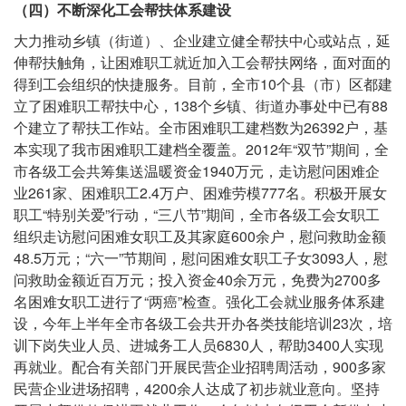
（四）不断深化工会帮扶体系建设
大力推动乡镇（街道）、企业建立健全帮扶中心或站点，延
伸帮扶触角，让困难职工就近加入工会帮扶网络，面对面的
得到工会组织的快捷服务。目前，全市10个县（市）区都建
立了困难职工帮扶中心，138个乡镇、街道办事处中已有88
个建立了帮扶工作站。全市困难职工建档数为26392户，基
本实现了我市困难职工建档全覆盖。2012年“双节”期间，全
市各级工会共筹集送温暖资金1940万元，走访慰问困难企
业261家、困难职工2.4万户、困难劳模777名。积极开展女
职工“特别关爱”行动，“三八节”期间，全市各级工会女职工
组织走访慰问困难女职工及其家庭600余户，慰问救助金额
48.5万元；“六一”节期间，慰问困难女职工子女3093人，慰
问救助金额近百万元；投入资金40余万元，免费为2700多
名困难女职工进行了“两癌”检查。强化工会就业服务体系建
设，今年上半年全市各级工会共开办各类技能培训23次，培
训下岗失业人员、进城务工人员6830人，帮助3400人实现
再就业。配合有关部门开展民营企业招聘周活动，900多家
民营企业进场招聘，4200余人达成了初步就业意向。坚持