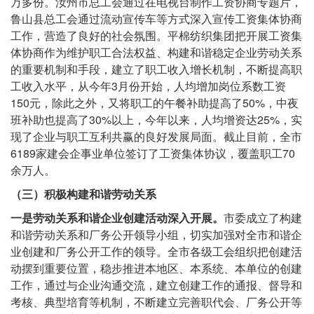
万多份。汝州市总工会通过在电视台制作工资协商专题片，
鲁山县总工会通过流动宣传车等方式深入宣传工资集体协商
工作，营造了良好的社会氛围。平棉纺织集团把开展工资集
体协商作为维护职工合法权益、构建和谐稳定企业劳动关系
的重要机制和手段，建立了职工收入增长机制，不断提高职
工收入水平，从今年3月份开始，人均增加岗位系数工资
150元，除此之外，又将职工的午餐补助提高了50%，中夜
班补助也提高了30%以上，今年以来，人均增资达25%，实
现了企业与职工互利共赢的良好发展局面。截止目前，全市
6189家建会企事业单位签订了工资集体协议，覆盖职工70
余万人。
（三）积极构建和谐劳动关系
一是劳动关系和谐企业创建活动深入开展。
市委成立了构建
和谐劳动关系和厂务公开领导小组，切实加强对全市和谐企
业创建和厂务公开工作的领导。全市各级工会组织把创建活
动摆到重要位置，稳步推进本地区、本系统、本单位的创建
工作，通过与企业沟通交流，建立创建工作的通报、督导和
考核、典型培育等机制，不断建立完善职代会、厂务公开等