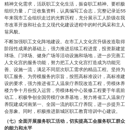
精神文化需求，活跃职工文化生活，振奋职工精神。要积极
组织力量，广泛收集资料，认真编写工会志，完整记录近55
年来我市工会组织走过的光辉历程，充分展示工人阶级在我
市改革开放和社会主义现代化建设进程中的时代风采和主人
翁风貌。
不断加强职工文化阵地建设。在市工人文化宫升级改造取得
阶段性成果的基础上，强力推进后续工程进度，投资新建篮
球场、门球场、健身广场等活动设施和场地，进一步完善工
人文化宫的服务功能，努力把工人文化宫打造成为功能完
善、设施一流，满足不同层次职工需求的精品工程。坚持为
职工服务、为劳模服务的宗旨，按照高标准设计，高标准建
设的要求，强力推进省工人温泉疗养院改造工程，劳模休养
楼力争十月份投入运营，劳模体检中心装修工程要于年底前
动工，积极争创全国劳模疗休养基地，努力将省工人温泉疗
养院建成河南第一、全国一流的职工疗养院，进一步提升工
会形象。同时，积极推进新城区职工教育培训中心建设。
（七）全面开展服务职工活动，切实提高工会服务职工群众
的能力和水平