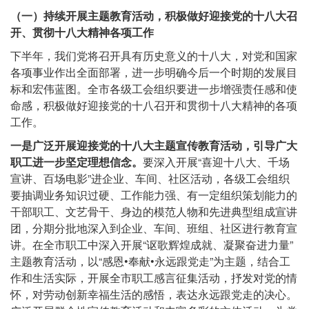
（一）持续开展主题教育活动，积极做好迎接党的十八大召
开、贯彻十八大精神各项工作
下半年，我们党将召开具有历史意义的十八大，对党和国家
各项事业作出全面部署，进一步明确今后一个时期的发展目
标和宏伟蓝图。全市各级工会组织要进一步增强责任感和使
命感，积极做好迎接党的十八召开和贯彻十八大精神的各项
工作。
一是广泛开展迎接党的十八大主题宣传教育活动，引导广大
职工进一步坚定理想信念。
要深入开展“喜迎十八大、千场
宣讲、百场电影”进企业、车间、社区活动，各级工会组织
要抽调业务知识过硬、工作能力强、有一定组织策划能力的
干部职工、文艺骨干、身边的模范人物和先进典型组成宣讲
团，分期分批地深入到企业、车间、班组、社区进行教育宣
讲。在全市职工中深入开展“讴歌辉煌成就、凝聚奋进力量”
主题教育活动，以“感恩•奉献•永远跟党走”为主题，结合工
作和生活实际，开展全市职工感言征集活动，抒发对党的情
怀，对劳动创新幸福生活的感悟，表达永远跟党走的决心。