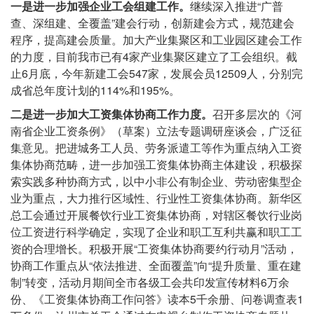
一是进一步加强企业工会组建工作。
继续深入推进“广普
查、深组建、全覆盖”建会行动，创新建会方式，规范建会
程序，提高建会质量。加大产业集聚区和工业园区建会工作
的力度，目前我市已有4家产业集聚区建立了工会组织。截
止6月底，今年新建工会547家，发展会员12509人，分别完
成省总年度计划的114%和195%。
二是进一步加大工资集体协商工作力度。
召开多层次的《河
南省企业工资条例》（草案）立法专题调研座谈会，广泛征
集意见。把进城务工人员、劳务派遣工等作为重点纳入工资
集体协商范畴，进一步加强工资集体协商主体建设，积极探
索实践多种协商方式，以中小非公有制企业、劳动密集型企
业为重点，大力推行区域性、行业性工资集体协商。新华区
总工会通过开展餐饮行业工资集体协商，对辖区餐饮行业岗
位工资进行科学确定，实现了企业和职工互利共赢和职工工
资的合理增长。积极开展“工资集体协商要约行动月”活动，
协商工作重点从“依法推进、全面覆盖”向“提升质量、重在建
制”转变，活动月期间全市各级工会共印发宣传材料6万余
份、《工资集体协商工作问答》读本5千余册、问卷调查表1