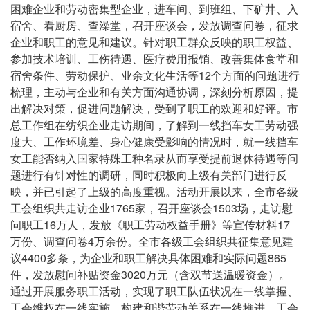
困难企业和劳动密集型企业，进车间、到班组、下矿井、入
宿舍、看厨房、查澡堂，召开座谈会，发放调查问卷，征求
企业和职工的意见和建议。针对职工群众反映的职工权益、
参加技术培训、工伤待遇、医疗费用报销、改善集体食堂和
宿舍条件、劳动保护、业余文化生活等12个方面的问题进行
梳理，主动与企业和有关方面沟通协调，深刻分析原因，提
出解决对策，促进问题解决，受到了职工的欢迎和好评。市
总工作组在纺织企业走访期间，了解到一线挡车女工劳动强
度大、工作环境差、身心健康受影响的情况时，就一线挡车
女工能否纳入国家特殊工种名录从而享受提前退休待遇等问
题进行有针对性的调研，同时积极向上级有关部门进行反
映，并已引起了上级的高度重视。活动开展以来，全市各级
工会组织共走访企业1765家，召开座谈会1503场，走访慰
问职工16万人，发放《职工劳动权益手册》等宣传材料17
万份、调查问卷4万余份。全市各级工会组织共征集意见建
议4400多条，为企业和职工解决具体困难和实际问题865
件，发放慰问补贴资金3020万元（含双节送温暖资金）。
通过开展服务职工活动，实现了职工队伍状况在一线掌握、
工会维权在一线实施、构建和谐劳动关系在一线推进、工会