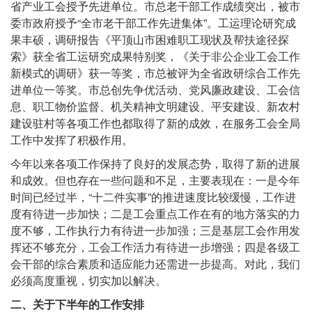
省产业工会授予先进单位。市总老干部工作成绩突出，被市
委市政府授予“全市老干部工作先进集体”。工运理论研究成
果丰硕，调研报告《平顶山市困难职工现状及帮扶途径探
索》获全省工运研究成果特别奖，《关于非公企业工会工作
新模式的调研》获一等奖，市总被评为全省政研综合工作先
进单位一等奖。市总创先争优活动、党风廉政建设、工会信
息、职工物价监督、机关精神文明建设、平安建设、新农村
建设驻村等各项工作也都取得了新的成效，在服务工会全局
工作中发挥了积极作用。
今年以来各项工作保持了良好的发展态势，取得了新的进展
和成效。但也存在一些问题和不足，主要表现在：一是今年
时间已经过半，“十二件实事”的推进速度比较缓慢，工作进
度有待进一步加快；二是工会重点工作在有的地方落实的力
度不够，工作执行力有待进一步加强；三是基层工会作用发
挥还不够充分，工会工作活力有待进一步增强；四是各级工
会干部的综合素质和适应能力还需进一步提高。对此，我们
必须高度重视，切实加以解决。
二、关于下半年的工作安排