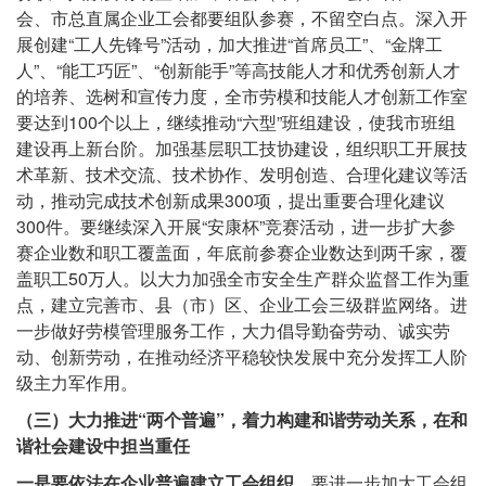
会、市总直属企业工会都要组队参赛，不留空白点。深入开
展创建“工人先锋号”活动，加大推进“首席员工”、“金牌工
人”、“能工巧匠”、“创新能手”等高技能人才和优秀创新人才
的培养、选树和宣传力度，全市劳模和技能人才创新工作室
要达到100个以上，继续推动“六型”班组建设，使我市班组
建设再上新台阶。加强基层职工技协建设，组织职工开展技
术革新、技术交流、技术协作、发明创造、合理化建议等活
动，推动完成技术创新成果300项，提出重要合理化建议
300件。要继续深入开展“安康杯”竞赛活动，进一步扩大参
赛企业数和职工覆盖面，年底前参赛企业数达到两千家，覆
盖职工50万人。以大力加强全市安全生产群众监督工作为重
点，建立完善市、县（市）区、企业工会三级群监网络。进
一步做好劳模管理服务工作，大力倡导勤奋劳动、诚实劳
动、创新劳动，在推动经济平稳较快发展中充分发挥工人阶
级主力军作用。
（三）大力推进“两个普遍”，着力构建和谐劳动关系，在和
谐社会建设中担当重任
一是要依法在企业普遍建立工会组织。
要进一步加大工会组