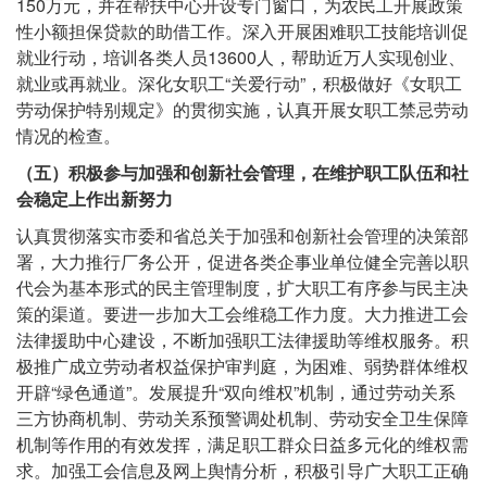
150万元，并在帮扶中心开设专门窗口，为农民工开展政策
性小额担保贷款的助借工作。深入开展困难职工技能培训促
就业行动，培训各类人员13600人，帮助近万人实现创业、
就业或再就业。深化女职工“关爱行动”，积极做好《女职工
劳动保护特别规定》的贯彻实施，认真开展女职工禁忌劳动
情况的检查。
（五）积极参与加强和创新社会管理，在维护职工队伍和社
会稳定上作出新努力
认真贯彻落实市委和省总关于加强和创新社会管理的决策部
署，大力推行厂务公开，促进各类企事业单位健全完善以职
代会为基本形式的民主管理制度，扩大职工有序参与民主决
策的渠道。要进一步加大工会维稳工作力度。大力推进工会
法律援助中心建设，不断加强职工法律援助等维权服务。积
极推广成立劳动者权益保护审判庭，为困难、弱势群体维权
开辟“绿色通道”。发展提升“双向维权”机制，通过劳动关系
三方协商机制、劳动关系预警调处机制、劳动安全卫生保障
机制等作用的有效发挥，满足职工群众日益多元化的维权需
求。加强工会信息及网上舆情分析，积极引导广大职工正确