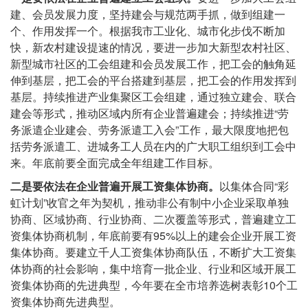
建、会员发展力度，坚持建会与规范两手抓，做到组建一
个、作用发挥一个。根据我市工业化、城市化步伐不断加
快，新农村建设提速的情况，要进一步加大新型农村社区、
新型城市社区的工会组建和会员发展工作，把工会的触角延
伸到基层，把工会的平台搭建到基层，把工会的作用发挥到
基层。持续推进产业集聚区工会组建，通过独立建会、联合
建会等形式，推动区域内所有企业普遍建会；持续推进“劳
务派遣企业建会、劳务派遣工入会”工作，最大限度地把包
括劳务派遣工、进城务工人员在内的广大职工组织到工会中
来。年底前要全面完成全年组建工作目标。
二是要依法在企业普遍开展工资集体协商。
以集体合同“彩
虹计划”收官之年为契机，推动非公有制中小企业采取单独
协商、区域协商、行业协商、二次覆盖等形式，普遍建立工
资集体协商机制，年底前要有95%以上的建会企业开展工资
集体协商。要建立千人工资集体协商队伍，不断扩大工资集
体协商的社会影响，集中培育一批企业、行业和区域开展工
资集体协商的先进典型，今年要在全市培养选树表彰10个工
资集体协商先进典型。