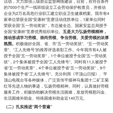
活动，大力加强三级群众监督网络建设，目前，在符合条件
的7000个生产一线班组设立工会劳动保护检查员，并推动
企业为2万名高危行业职工建立职业卫生健康档案。我市有4
家单位荣获全国“安康杯”竞赛活动优胜单位，1家单位同时
荣获全国“五一劳动奖状”，市总被全总、国家安监总局授予
全国“安康杯”竞赛优秀组织单位。
五是大力弘扬劳模精神，
推动形成学习劳模、崇尚劳模、争当劳模、关爱劳模的浓厚
氛围。
积极做好全国、省、市“五一劳动奖状”、“五一劳动奖
章”、“工人先锋号”的推荐评选表彰工作。今年我市有4人被
授予全国“五一劳动奖章”，1个单位被授予全国“五一劳动奖
状”，2个集体被授予全国“工人先锋号”。同时有11人被授予
省“五一劳动奖章”，4个单位被授予省“五一劳动奖状”，9个
集体被授予省“工人先锋号”。充分利用《平顶山日报》、平
顶山电视台等各种媒体，广泛宣传平煤神马集团十二矿王菊
红等先进人物的事迹，弘扬劳模精神。同时，认真做好劳模
服务工作，积极协助解决劳模生活困难，发放劳模慰问金、
生活困难补助金、特殊困难补助金近140万元。
（二）扎实推进“两个普遍”