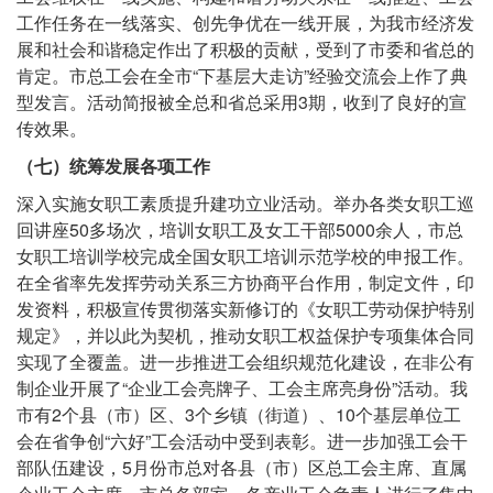
工作任务在一线落实、创先争优在一线开展，为我市经济发
展和社会和谐稳定作出了积极的贡献，受到了市委和省总的
肯定。市总工会在全市“下基层大走访”经验交流会上作了典
型发言。活动简报被全总和省总采用3期，收到了良好的宣
传效果。
（七）统筹发展各项工作
深入实施女职工素质提升建功立业活动。举办各类女职工巡
回讲座50多场次，培训女职工及女工干部5000余人，市总
女职工培训学校完成全国女职工培训示范学校的申报工作。
在全省率先发挥劳动关系三方协商平台作用，制定文件，印
发资料，积极宣传贯彻落实新修订的《女职工劳动保护特别
规定》，并以此为契机，推动女职工权益保护专项集体合同
实现了全覆盖。进一步推进工会组织规范化建设，在非公有
制企业开展了“企业工会亮牌子、工会主席亮身份”活动。我
市有2个县（市）区、3个乡镇（街道）、10个基层单位工
会在省争创“六好”工会活动中受到表彰。进一步加强工会干
部队伍建设，5月份市总对各县（市）区总工会主席、直属