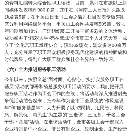
的资料汇编转为综合性职工读物。目前，累计在市级以上新
闻媒体发表稿件980多篇，其中在《河南工人日报》头版头
题发表5篇，在平顶山日报《工会之窗》栏目发表专版5期。
充分利用网络媒体平台，平顶山工会网共发稿505篇，较去
年同期增加18%。广泛组织职工开展丰富多彩的文体活动，
成功举办了“精彩人生•亮在鹰城”全市职工个人才艺大赛，成
立了“文化宫职工戏迷协会”，演出62场次，观众多达20余万
人，充分展示了职工群众积极投身现代化建设的精神面貌和
时代风采，得到广大职工群众和社会各界的一致好评。
（六）全力推进服务职工活动
今年以来，按照全总“面对面、心贴心、实打实服务职工在
基层”活动的部署和省总服务职工活动的要求，我们把开展
服务职工活动作为工会工作的主线，将活动与深入推进创先
争优活动结合起来，把今年作为全市工会系统的“作风建设
年”和“服务基层年”，大力开展了以“访民情、汇民智、释民
惑、解民忧、惠民生”为主题的“三走访、三服务、千名工会
干部下基层”活动。在走访活动中，全市各级工会干部深入
企业特别是中小企业、非公有制企业、改制企业、生产经营