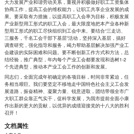
大力发展产业和谐劳动关系，重视并积极做好职工工资集体
协商工作，提高工会的维权能力，让职工共享企业发展的成
果。要采取有力措施，以提高职工入会率为目标，积极发展
产业新型用工形式的职工入会，最大限度地把本产业各种新
型用工形式的职工尽快组织到工会中来。要结合“三走访、
三服务，千名工会干部下基层”活动，坚持深入基层，搞好
调查研究，强化指导和服务，竭力帮助基层解决加强产业工
会建设的实际困难和问题。要不断创新工作方式和方法，总
结经验，推广典型，年内每个产业工会都要发现和选树1-2
个先进典型，推动本产业工会工作的创新和发展。
同志们，全面完成年初确定的各项目标，时间非常紧迫，任
务相当艰巨。我们要坚定不移地走中国特色社会主义工会发
展道路，振奋精神、凝聚力量、锐意进取，团结带领全市广
大职工群众靠正气实干，促科学发展，为我市提前全面小康
作出新的更大的贡献，以优异的成绩迎接党的十八大的胜利
召开！
文档属性