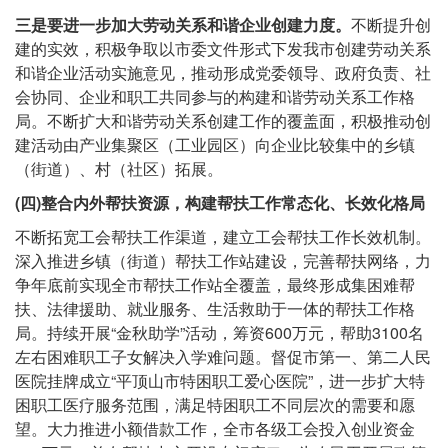
三是要进一步加大劳动关系和谐企业创建力度。
不断提升创
建的实效，积极争取以市委文件形式下发我市创建劳动关系
和谐企业活动实施意见，推动形成党委领导、政府负责、社
会协同、企业和职工共同参与的构建和谐劳动关系工作格
局。不断扩大和谐劳动关系创建工作的覆盖面，积极推动创
建活动由产业集聚区（工业园区）向企业比较集中的乡镇
（街道）、村（社区）拓展。
(四)整合内外帮扶资源，构建帮扶工作常态化、长效化格局
不断拓宽工会帮扶工作渠道，建立工会帮扶工作长效机制。
深入推进乡镇（街道）帮扶工作站建设，完善帮扶网络，力
争年底前实现全市帮扶工作站全覆盖，最终形成集困难帮
扶、法律援助、就业服务、生活救助于一体的帮扶工作格
局。持续开展“金秋助学”活动，筹资600万元，帮助3100名
左右困难职工子女解决入学难问题。督促市第一、第二人民
医院挂牌成立“平顶山市特困职工爱心医院”，进一步扩大特
困职工医疗服务范围，满足特困职工不同层次的需要和愿
望。大力推进小额借款工作，全市各级工会投入创业资金