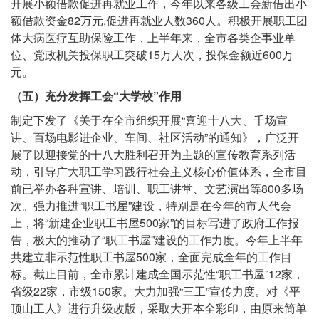
开展小额借款促进再就业工作，今年以来各级工会新借出小
额借款资金82万元,促进再就业人数360人。积极开展职工团
体大病医疗互助保险工作，上半年来，全市各类企事业单
位、党政机关投保职工突破15万人次，投保金额近600万
元。
（五）充分发挥工会“大学校”作用
制定下发了《关于在全市组织开展“喜迎十八大、千场宣
讲、百场电影进企业、车间、社区活动”的通知》，广泛开
展了以迎接党的十八大胜利召开为主题的宣传教育系列活
动，引导广大职工学习践行社会主义核心价值体系，全市目
前已举办各种宣讲、培训、职工讲堂、文艺演出等800多场
次。强力推进“职工书屋”建设，特别是在今年的市人代会
上，将“新建企业职工书屋500家”的目标写进了政府工作报
告，极大的推动了“职工书屋”建设的工作力度。今年上半年
共建立非示范性职工书屋500家，全面完成全年的工作目
标。截止目前，全市累计建成全国示范性“职工书屋”12家，
省级22家，市级150家。大力加强“三工”宣传力度。对《平
顶山工人》进行升级改版，采取大开本全彩印，由原来简单