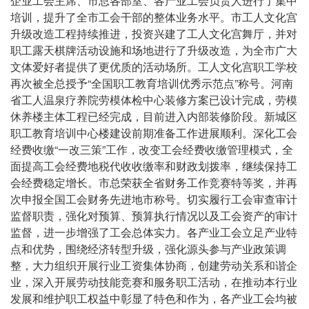
企业工会主席、市总各部室、各产业工会负责人进行了集中
培训，提升了全市工会干部的整体业务水平。市工人文化宫
升级改造工程持续推进，投资兴建了工人文化宫舞厅，并对
职工露天棋牌活动设施和场地进行了升级改造，为全市广大
文体爱好者提供了更优质的活动场所。工人文化宫职工学校
再次被全总授予“全国职工教育培训优秀示范点”称号。河南
省工人温泉疗养院劳模体检中心装修方案已设计完成，劳模
休养楼主体工程已经完成，目前进入内部装修阶段。新城区
职工教育培训中心楼建设前期准备工作进展顺利。深化工会
经费收缴“一改三策”工作，改变工会经费收缴管理模式，全
面提高工会经费地税代收收缴率和财政划拨率，继续保持工
会经费稳定增长。市总荣获全省财务工作竞赛特等奖，并再
次申报全国工会财务先进地市称号。切实履行工会审查审计
监督职责，强化对预算、预算执行情况以及工会资产的审计
监督，进一步增强了工会总体实力。各产业工会立足产业特
点和优势，围绕经济转型升级，强化源头参与产业政策调
整，大力组织开展行业工资集体协商，创建劳动关系和谐企
业，深入开展劳动技能竞赛和服务职工活动，在推动本行业
发展和维护职工权益中彰显了特色和作为，各产业工会均被