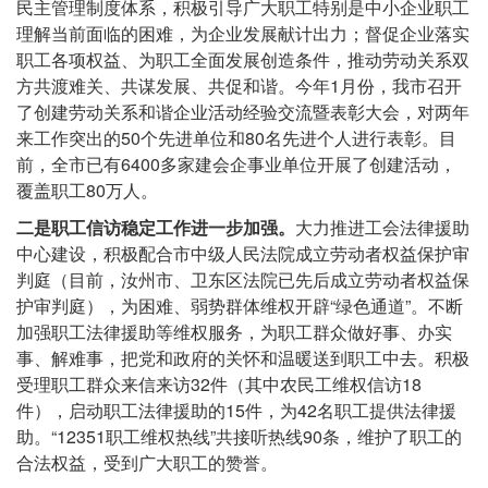
民主管理制度体系，积极引导广大职工特别是中小企业职工
理解当前面临的困难，为企业发展献计出力；督促企业落实
职工各项权益、为职工全面发展创造条件，推动劳动关系双
方共渡难关、共谋发展、共促和谐。今年1月份，我市召开
了创建劳动关系和谐企业活动经验交流暨表彰大会，对两年
来工作突出的50个先进单位和80名先进个人进行表彰。目
前，全市已有6400多家建会企事业单位开展了创建活动，
覆盖职工80万人。
二是职工信访稳定工作进一步加强。
大力推进工会法律援助
中心建设，积极配合市中级人民法院成立劳动者权益保护审
判庭（目前，汝州市、卫东区法院已先后成立劳动者权益保
护审判庭），为困难、弱势群体维权开辟“绿色通道”。不断
加强职工法律援助等维权服务，为职工群众做好事、办实
事、解难事，把党和政府的关怀和温暖送到职工中去。积极
受理职工群众来信来访32件（其中农民工维权信访18
件），启动职工法律援助的15件，为42名职工提供法律援
助。“12351职工维权热线”共接听热线90条，维护了职工的
合法权益，受到广大职工的赞誉。