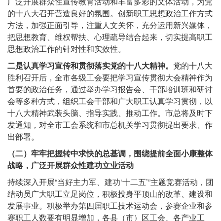
广泛开展群众性宣传教育活动和丰富多彩的文体活动，为党
的十八大召开营造良好的氛围。创新职工思想政治工作方式
方法，加强正面引导，注重人文关怀，充分运用新兴媒体，
把思想教育、维权帮扶、心理疏导结合起来，切实提高职工
思想政治工作的针对性和实效性。
二是认真学习宣传和贯彻落实党的十八大精神。
党的十八大
胜利召开后，全市各级工会要把学习宣传贯彻大会精神作为
首要的政治任务，通过举办学习报告会、干部培训班和研讨
会等多种方式，组织工会干部和广大职工认真学习贯彻，以
十八大精神武装头脑、指导实践、推动工作。市总将及时下
发通知，对全市工会系统和市总机关学习贯彻提出要求、作
出部署。
（二）牢牢把握转中求快的总基调，围绕提前全面小康整体
战略，广泛开展群众性建功立业活动
持续深入开展“当好主力军、建功‘十二五’”主题竞赛活动，团
结动员广大职工立足岗位，积极投身平顶山的改革、建设和
发展事业。积极举办第四届职工技术运动会，参赛企业和参
赛职工人数要有明显增加，各县（市）区工会、各产业工