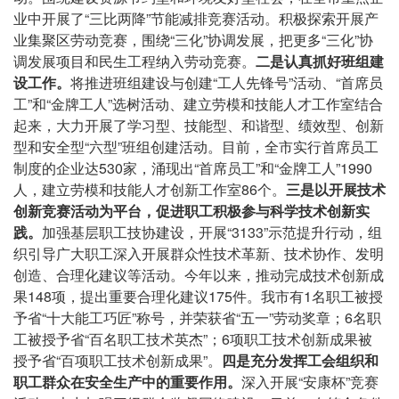
业中开展了“三比两降”节能减排竞赛活动。积极探索开展产
业集聚区劳动竞赛，围绕“三化”协调发展，把更多“三化”协
调发展项目和民生工程纳入劳动竞赛。
二是认真抓好班组建
设工作。
将推进班组建设与创建“工人先锋号”活动、“首席员
工”和“金牌工人”选树活动、建立劳模和技能人才工作室结合
起来，大力开展了学习型、技能型、和谐型、绩效型、创新
型和安全型“六型”班组创建活动。目前，全市实行首席员工
制度的企业达530家，涌现出“首席员工”和“金牌工人”1990
人，建立劳模和技能人才创新工作室86个。
三是以开展技术
创新竞赛活动为平台，促进职工积极参与科学技术创新实
践。
加强基层职工技协建设，开展“3133”示范提升行动，组
织引导广大职工深入开展群众性技术革新、技术协作、发明
创造、合理化建议等活动。今年以来，推动完成技术创新成
果148项，提出重要合理化建议175件。我市有1名职工被授
予省“十大能工巧匠”称号，并荣获省“五一”劳动奖章；6名职
工被授予省“百名职工技术英杰”；6项职工技术创新成果被
授予省“百项职工技术创新成果”。
四是充分发挥工会组织和
职工群众在安全生产中的重要作用。
深入开展“安康杯”竞赛