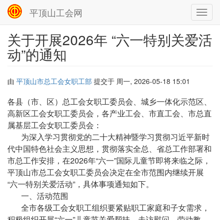
平顶山工会网
Toggl
navig
关于开展2026年 “六一特别关爱活
跳
转
动”的通知
到
主
要
由
平顶山市总工会女职工部
提交于
周一, 2026-05-18 15:01
内
容
文
各县（市、区）总工会女职工委员会、城乡一体化示范区、
件
高新区工会女职工委员会，各产业工会、市直工会、市总直
正
属基层工会女职工委员会：
文
为深入学习贯彻党的二十大精神暨学习贯彻习近平新时
代中国特色社会主义思想，贯彻落实全总、省总工作部署和
市总工作安排，在2026年“六一”国际儿童节即将来临之际，
平顶山市总工会女职工委员会决定在全市范围内继续开展
“六一特别关爱活动”，具体事项通知如下。
一、活动范围
全市各级工会女职工组织要紧贴职工家庭和子女需求，
积极组织开展“六一”儿童节关爱帮扶、走访慰问、劳动教