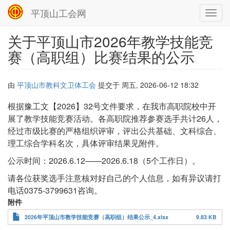
平顶山工会网
Toggl
navig
关于平顶山市2026年教学技能竞
跳
转
赛（高职组）比赛结果的公示
到
主
要
由
平顶山市教科文卫体工会
提交于
周五, 2026-06-12 18:32
内
容
根据豫工文【2026】32号文件要求，在我市高职院校中开
展了教学技能竞赛活动。各高职院推荐参赛选手共计26人，
经过市级比赛的严格组织评审，评出公共基础、文科综合、
理工综合学科名次，具体评审结果见附件。
公示时间：2026.6.12——2026.6.18（5个工作日）。
请各位获奖选手注意核对好自己的个人信息，如有异议请打
电话0375-3799631咨询。
附件
2026年平顶山市教学技能竞赛（高职组）结果公示_4.xlsx
9.83 KB