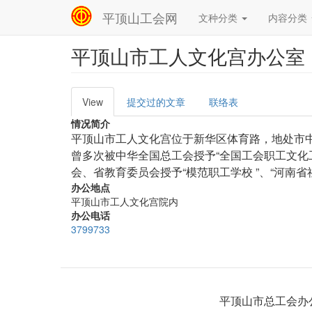
平顶山工会网
文种分类
内容分类
Main
navigation
平顶山市工人文化宫办公室
跳
转
到
主
View
提交过的文章
联络表
Primary
要
tabs
内
情况简介
容
平顶山市工人文化宫位于新华区体育路，地处市中
曾多次被中华全国总工会授予“全国工会职工文化
会、省教育委员会授予“模范职工学校 ”、“河南省
办公地点
平顶山市工人文化宫院内
办公电话
3799733
平顶山市总工会办公地