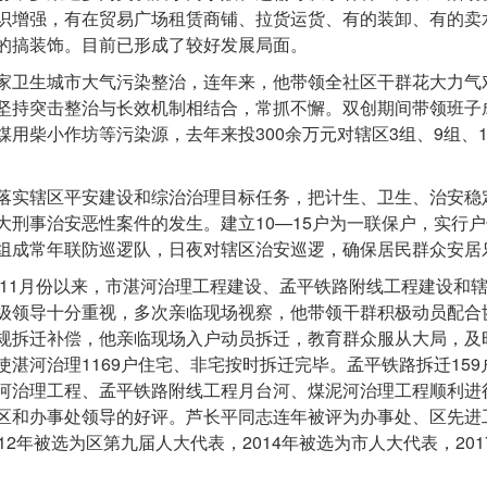
识增强，有在贸易广场租赁商铺、拉货运货、有的装卸、有的卖
的搞装饰。目前已形成了较好发展局面。
家卫生城市大气污染整治，连年来，他带领全社区干群花大力气
坚持突击整治与长效机制相结合，常抓不懈。双创期间带领班子
煤用柴小作坊等污染源，去年来投300余万元对辖区3组、9组、1
落实辖区平安建设和综治治理目标任务，把计生、卫生、治安稳
大刑事治安恶性案件的发生。建立10—15户为一联保户，实行
组成常年联防巡逻队，日夜对辖区治安巡逻，确保居民群众安居
4年11月份以来，市湛河治理工程建设、孟平铁路附线工程建设
级领导十分重视，多次亲临现场视察，他带领干群积极动员配合
规拆迁补偿，他亲临现场入户动员拆迁，教育群众服从大局，及
使湛河治理1169户住宅、非宅按时拆迁完毕。孟平铁路拆迁15
河治理工程、孟平铁路附线工程月台河、煤泥河治理工程顺利进
区和办事处领导的好评。芦长平同志连年被评为办事处、区先进
012年被选为区第九届人大代表，2014年被选为市人大代表，20