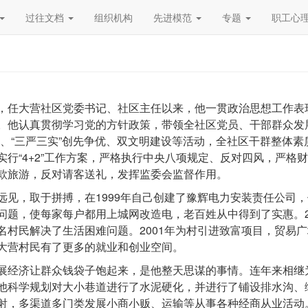
过往文档
组织机构
先进模范
专题
职工心
，任大营社区党委书记、社区主任以来，他一贯政治思想工作表
。他认真贯彻学习党的方针政策，带领全社区党员、干部群众发
”、“三严三实”创先争优、双文明建设等活动，全社区干群整体
实行“4+2”工作方案，严格执行中央八项规定、反对四风，严
款旅游，反对请客送礼，发挥监委会监督作用。
远见，取于拼搏，在1999年自己创建了豫辉电力安装责任公司
问题，使每家每户都用上城网改造电，老百姓从中得到了实惠。2
名村民解决了生活困难问题。2001年为村引进致富项目，贸易
大营村民有了更多的就业和创业空间。
展经济让群众钱袋子饱起来，是他整天思谋的事情。连年来相继
他科学规划对大小巷道进行了水泥硬化，并进行了铺设排水沟、
射，多渠道多门类发展小商小贩、运输等从事各种经商从业活动