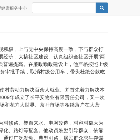
Search
Search
理健康服务中心
现积极，上与党中央保持高度一致，下与群众打
展经济，大搞社区建设。认真组织全社区开展“两
素质普遍提高。在廉政勤政建设上，他严格按照上级
格财务审批手续，取消村级公用车，带头杜绝公款吃
，使村劳动力解决百余人就业。并首先着力解决本
009年成立了长平安物业有限责任公司，又一次
广场和花卉大世界、茶叶市场等相继落户在大营
为村修路、架自来水、电网改造，村容村貌大为
绿化、路灯等配套。他动员鼓励引导群众，依靠
。通过广泛发动、典型引路，居民群众求生存谋