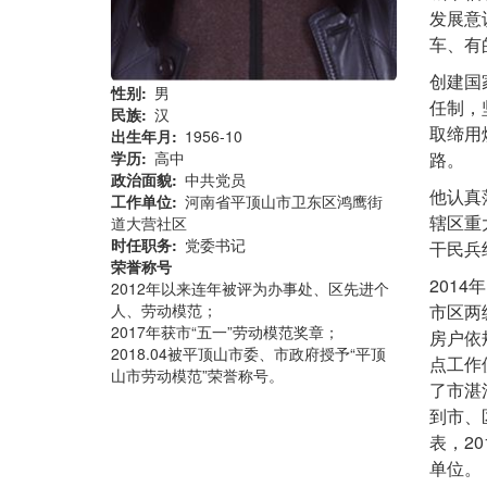
发展意
车、有
创建国
性别
男
任制，
民族
汉
取缔用
出生年月
1956-10
学历
高中
路。
政治面貌
中共党员
他认真
工作单位
河南省平顶山市卫东区鸿鹰街
辖区重
道大营社区
时任职务
党委书记
干民兵
荣誉称号
201
2012年以来连年被评为办事处、区先进个
人、劳动模范；
市区两
2017年获市“五一”劳动模范奖章；
房户依
2018.04被平顶山市委、市政府授予“平顶
点工作
山市劳动模范”荣誉称号。
了市湛
到市、
表，2
单位。