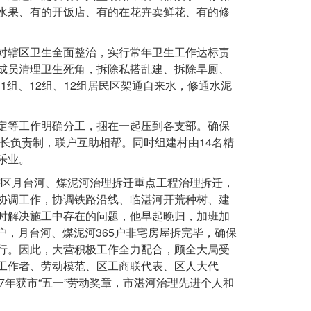
水果、有的开饭店、有的在花卉卖鲜花、有的修
对辖区卫生全面整治，实行常年卫生工作达标责
成员清理卫生死角，拆除私搭乱建、拆除旱厕、
1组、12组、12组居民区架通自来水，修通水泥
定等工作明确分工，捆在一起压到各支部。确保
户长负责制，联户互助相帮。同时组建村由14名精
乐业。
和辖区月台河、煤泥河治理拆迁重点工程治理拆迁，
协调工作，协调铁路沿线、临湛河开荒种树、建
时解决施工中存在的问题，他早起晚归，加班加
9户，月台河、煤泥河365户非宅房屋拆完毕，确保
行。因此，大营积极工作全力配合，顾全大局受
工作者、劳动模范、区工商联代表、区人大代
17年获市“五一”劳动奖章，市湛河治理先进个人和