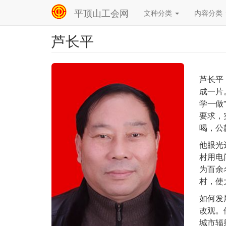
平顶山工会网
文种分类
内容分类
Main
navigation
芦长平
跳
转
到
主
要
芦长平
内
成一片
容
学一做
要求，
喝，公
他眼光
村用电
为百余
村，使
如何发
改观。
城市辐