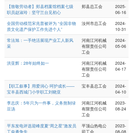
【致敬劳动者】郏县档案馆档案七级
郏县总工会
2025-
职员赵淑玲：坚守兰台见初心
06-16
全国劳动模范宋兆普被评为 “全国非物
汝州市总工会
2024-
质文化遗产保护工作先进个人”
10-31
常法旭：一手绝活展现产业工人新风
河南江河机械
2024-
采
有限责任公司
05-06
工会
洪亚辉：28年始终如一
河南江河机械
2024-
有限责任公司
04-17
工会
【职工叙事】用爱润心 呵护成长——
宝丰县总工会
2024-
宝丰县西城门小学职工刘晓亚
04-10
李志庆：5年只为一件事，义务熬制绿
河南江河机械
2023-
豆汤
有限责任公司
08-24
工会
平东发电评选迎峰度夏“周之星”激发员
平顶山热电公
2023-
工奋勇争先
司工会
08-08