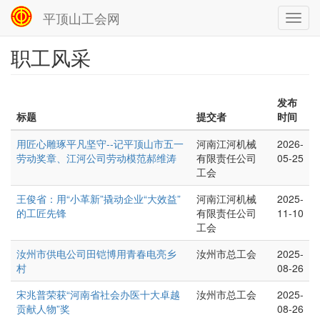
平顶山工会网
Toggl
navig
职工风采
跳
转
到
主
发布
要
标题
提交者
时间
内
容
用匠心雕琢平凡坚守--记平顶山市五一
河南江河机械
2026-
劳动奖章、江河公司劳动模范郝维涛
有限责任公司
05-25
工会
王俊省：用“小革新”撬动企业“大效益”
河南江河机械
2025-
的工匠先锋‌
有限责任公司
11-10
工会
汝州市供电公司田铠博用青春电亮乡
汝州市总工会
2025-
村
08-26
宋兆普荣获“河南省社会办医十大卓越
汝州市总工会
2025-
贡献人物”奖
08-26