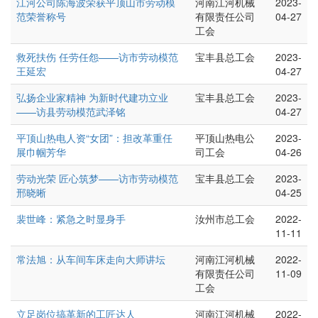
江河公司陈海波荣获平顶山市劳动模
河南江河机械
2023-
范荣誉称号
有限责任公司
04-27
工会
救死扶伤 任劳任怨——访市劳动模范
宝丰县总工会
2023-
王延宏
04-27
弘扬企业家精神 为新时代建功立业
宝丰县总工会
2023-
——访县劳动模范武泽铭
04-27
平顶山热电人资“女团”：担改革重任
平顶山热电公
2023-
展巾帼芳华
司工会
04-26
劳动光荣 匠心筑梦——访市劳动模范
宝丰县总工会
2023-
邢晓晰
04-25
裴世峰：紧急之时显身手
汝州市总工会
2022-
11-11
常法旭：从车间车床走向大师讲坛
河南江河机械
2022-
有限责任公司
11-09
工会
立足岗位搞革新的工匠达人
河南江河机械
2022-