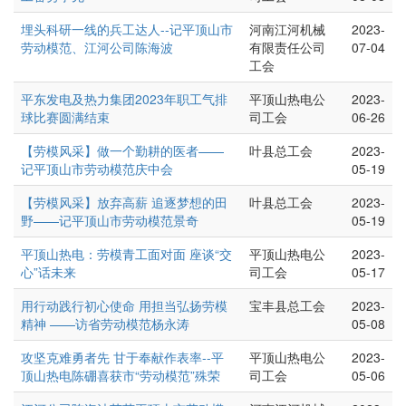
埋头科研一线的兵工达人--记平顶山市
河南江河机械
2023-
劳动模范、江河公司陈海波
有限责任公司
07-04
工会
平东发电及热力集团2023年职工气排
平顶山热电公
2023-
球比赛圆满结束
司工会
06-26
【劳模风采】做一个勤耕的医者——
叶县总工会
2023-
记平顶山市劳动模范庆中会
05-19
【劳模风采】放弃高薪 追逐梦想的田
叶县总工会
2023-
野——记平顶山市劳动模范景奇
05-19
平顶山热电：劳模青工面对面 座谈“交
平顶山热电公
2023-
心”话未来
司工会
05-17
用行动践行初心使命 用担当弘扬劳模
宝丰县总工会
2023-
精神 ——访省劳动模范杨永涛
05-08
攻坚克难勇者先 甘于奉献作表率--平
平顶山热电公
2023-
顶山热电陈硼喜获市“劳动模范”殊荣
司工会
05-06