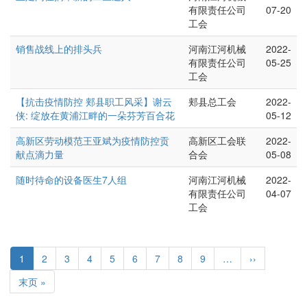
有限责任公司
07-20
工会
销售战线上的排头兵
河南江河机械
2022-
有限责任公司
05-25
工会
【抗击疫情防控 郏县职工风采】谢云
郏县总工会
2022-
侠: 绽放在黄浦江畔的一朵芬芳百合花
05-12
高新区劳动模范王亚斌为疫情防控贡
高新区工会联
2022-
献点滴力量
合会
05-08
随时待命的设备医生7人组
河南江河机械
2022-
有限责任公司
04-07
工会
分
页
当
1
Page
2
Page
3
Page
4
Page
5
Page
6
Page
7
Page
8
Page
9
…
下
››
前
一
末
末页 »
页
页
页