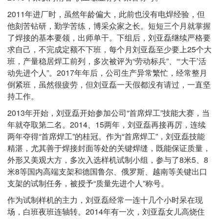
2011年进厂时，虽然年龄偏大，此前也没有电焊经验，但
他刻苦钻研，勤学苦练，博采众家之长。短短三个月就掌握
了焊接的基本要领，出师单干。下组后，刘亚磊继续严格要
求自己，不完成定额不下班，每个月刘亚磊至少要上25个大
班，产量稳居焊工前列，多次被评为“劳动标兵”、“‘大干’活
动先进个人”。2017年年后，公司生产异常繁忙，经常整月
倒紧班，虽然很疲劳，但刘亚磊一天假都没有请过，一直坚
持工作。
2013年开始，刘亚磊开始参加公司“首席焊工”技能大赛，当
年就夺取第二名。2014、15两年，刘亚磊再接再厉，连续
两年夺得“首席焊工”的桂冠。作为“首席焊工”，刘亚磊技能
精湛，尤其善于焊接封面等处的关键焊缝，既能保证质量，
外形又美观大方，多次入选样机试制小组，参与了8米5、8
米8等国内高端支架和德国鲁尔、俄罗斯、越南等关键出口
支架的试制任务，被授予“质量先进个人”称号。
作为试制样机的主力，刘亚磊经常一连十几个小时呆在现
场，白班夜班连轴转。2014年有一次，刘亚磊女儿高烧住