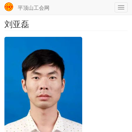
平顶山工会网
Toggl
navig
刘亚磊
跳
转
到
主
要
内
容