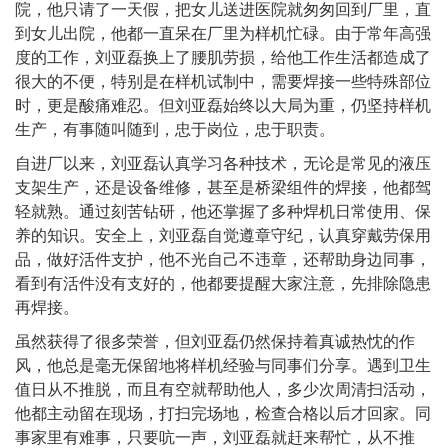
院，他只请了一天假，把女儿送进医院就匆匆回到厂里，直
到女儿出院，他都一直呆在厂里为样机忙碌。由于常年高强
度的工作，刘亚磊换上了腰肌劳损，给他工作生活都造成了
很大的不便，特别是在样机试制中，需要焊接一些特殊部位
时，更是酸痛难忍。但刘亚磊始终以大局为重，仍坚持样机
生产，有事随叫随到，忠于岗位，忠于职责。
自进厂以来，刘亚磊认真学习各种技术，无论是常见的液压
支架生产，还是设备维修，甚至是桥梁组件的焊接，他都驾
轻就熟。通过刻苦钻研，他还掌握了多种焊机日常使用、保
养的知识。安全上，刘亚磊自觉遵章守纪，认真穿戴劳保用
品，做好活件支护，他不光自己不违章，还帮助身边同事，
看到有活件没有支好的，他都要提醒大家注意，先排除隐患
再焊接。
虽然获得了很多荣誉，但刘亚磊仍然保持着真诚热忱的作
风，他总是毫无保留地将样机经验与同事们分享。遇到卫生
值日从不推脱，而且有空就帮助他人，多少次周清扫活动，
他都主动留在现场，打扫完场地，检查合格以后才回家。同
事家里有难事，只要吭一声，刘亚磊就赶来帮忙，从不推