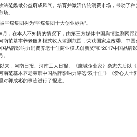
效法范蠡做公益蔚成风气。培育并激活传统消费市场，带动了种
市场。
6年被平煤集团树为“平煤集团十大创业标兵”。
7年9月，在本人不知情的情况下，由第三方媒体中国舆情监测网
河南范基本养老服务模式收入监测范围，荣获国家发改委、中国企
17中国品牌影响力消费养老十佳商业模式创新奖”和“2017中国品
号。
6年以来，河南日报、河南工人日报、《鹰城企业家》杂志先后以
河南范基本养老荣膺中国品牌影响力评选“双十佳”》《爱心人士
题对郭成彬的事迹进行了报道。