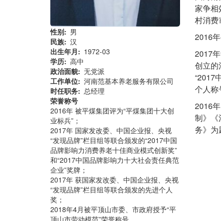
家争相
村消费
性别
男
201
民族
汉
出生年月
1972-03
201
学历
高中
创立的
政治面貌
无党派
“20
工作单位
河南范基本养老服务有限公司
个人称
时任职务
总经理
荣誉称号
201
2016年 被平煤集团评为“平煤集团十大创
制》《
业标兵”；
务》为
2017年 国家发改委、中国企业报、央视
“发现品牌”栏目组等联合颁发的“2017中国
品牌影响力消费养老十佳商业模式创新奖”
和“2017中国品牌影响力十大社会责任典范
企业”奖牌；
2017年 获国家发改委、中国企业报、央视
“发现品牌”栏目组等联合颁发的先进个人
奖；
2018年4月被平顶山市委、市政府授予“平
顶山市劳动模范”荣誉称号。