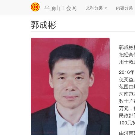
平顶山工会网
文种分类
内容分类
Main
navigation
郭成彬
跳
转
到
主
要
郭成彬
内
把经商
容
用于救
201
使受益
范围由
河南范
数十户
万元，
民政部
100
由河南