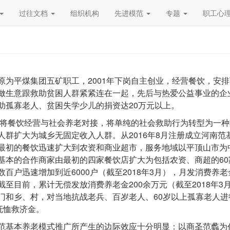
过往文档
组织机构
先进模范
专题
职工心
原为平煤集团五矿职工，2001年下岗自主创业，经营餐饮，安排
做生意跟救助贫困人群紧紧连在一起，先后与热爱公益事业的企业家
助孤寡老人、贫困失学少儿的捐资达20万元以上。
6年将餐饮经营与社会养老对接，将单纯的社会救助行为转型为一
人群扩大为城乡无固定收入人群。从2016年8月注册成立河南
最初的餐饮迅速扩大到农资和商业超市，服务地域以平顶山市为
基本的合作商家由最初的四家餐饮店扩大为包括农资、商超的6
数百户迅速增加到近6000户（截至2018年3月），月发消费养老
截至目前，累计无偿发放消费养老金200余万元（截至2018年
门和乡、村，对当地抗战老兵、百岁老人、60岁以上孤寡老人
元抚恤救济金。
范基本养老模式推广所产生的边际效应十分明显：以商圣范蠡为