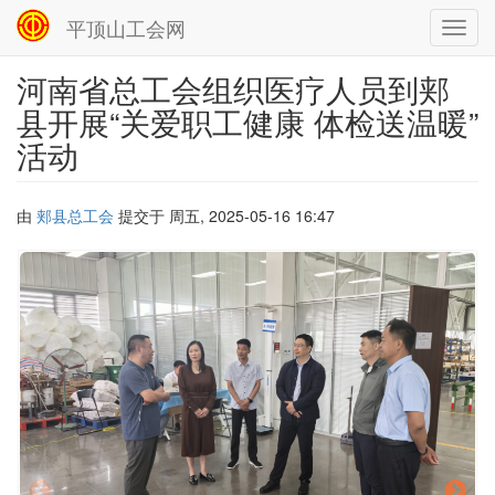
平顶山工会网
Toggl
navig
河南省总工会组织医疗人员到郏
跳
转
县开展“关爱职工健康 体检送温暖”
到
活动
主
要
内
容
由
郏县总工会
提交于
周五, 2025-05-16 16:47