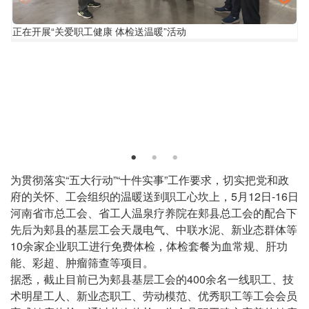
正
正在开展“关爱职工健康 体检送温暖”活动
在
开
展
“关
“
爱
职
工
健
康
体
正
为贯彻落实“五大行动”“十件实事”工作要求，切实把党和政
检
文
府的关怀、工会组织的温暖送到职工心坎上，5月12日-16日
送
温
河南省市总工会、省工人温泉疗养院在郏县总工会的配合下
暖”
暖
先后为郏县的基层工会天晟电气、中联水泥、新业态群体等
活
10余家企业职工进行免费体检，体检套餐为血常规、肝功
动
能、彩超、肿瘤筛查等项目。
据悉，截止目前已为郏县基层工会的400余名一线职工、技
术明星工人、新业态职工、劳动模范、优秀职工等工会会员