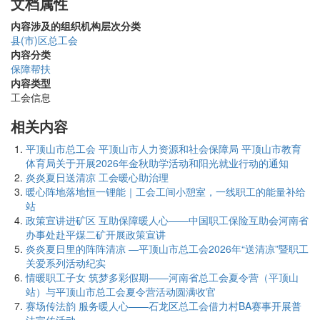
文档属性
内容涉及的组织机构层次分类
县(市)区总工会
内容分类
保障帮扶
内容类型
工会信息
相关内容
平顶山市总工会 平顶山市人力资源和社会保障局 平顶山市教育
体育局关于开展2026年金秋助学活动和阳光就业行动的通知
炎炎夏日送清凉 工会暖心助治理
暖心阵地落地恒一锂能｜工会工间小憩室，一线职工的能量补给
站
政策宣讲进矿区 互助保障暖人心——中国职工保险互助会河南省
办事处赴平煤二矿开展政策宣讲
炎炎夏日里的阵阵清凉 —平顶山市总工会2026年“送清凉”暨职工
关爱系列活动纪实
情暖职工子女 筑梦多彩假期——河南省总工会夏令营（平顶山
站）与平顶山市总工会夏令营活动圆满收官
赛场传法韵 服务暖人心——石龙区总工会借力村BA赛事开展普
法宣传活动