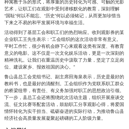
种寓教于乐的形式，将厚重的历史转化为可感、可触的光影
艺术，让职工们在观影中受到潜移默化的教育，深刻理解
“国耻”何以不能忘、“历史”何以必须铭记，从而更加珍惜当
下来之不易的和平发展环境与幸福生活。
活动得到了基层工会和职工们的热烈响应。收到观影券的某
企业职工王先生表示：“工会组织的这次活动非常有意义。
平时工作忙，很少有机会静下心来观看这类有深度、有教育
意义的电影。这不仅是一次文化娱乐活动，更是一次深刻的
精神洗礼。让我们在重温历史中汲取了力量，坚定了立足岗
位、建设家乡、报效祖国的决心。”
鲁山县总工会党组书记、副主席田海泉表示，历史是最好的
教科书，也是最好的清醒剂。工会组织作为党联系职工群众
的桥梁纽带，有责任、有义务加强对职工的思想政治引领。
下一步，县总工会还将围绕此次活动主题，组织开展座谈交
流、征文比赛等配套活动，鼓励职工分享观影心得，将爱国
情怀转化为实干担当、砥砺奋进的实际行动，为推动鲁山县
经济社会高质量发展凝聚起磅礴的工人阶级力量。