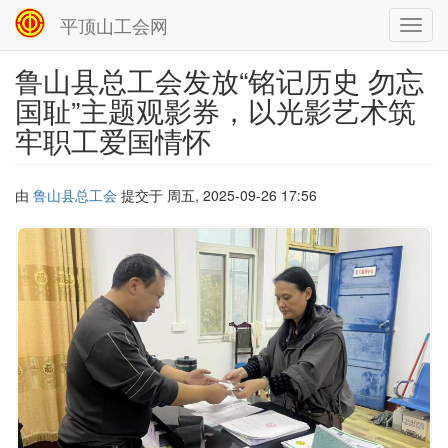
平顶山工会网
Toggl
navig
鲁山县总工会发放“铭记历史 勿忘
跳
转
国耻”主题观影券，以光影艺术筑
到
牢职工爱国情怀
主
要
内
容
由
鲁山县总工会
提交于
周五, 2025-09-26 17:56