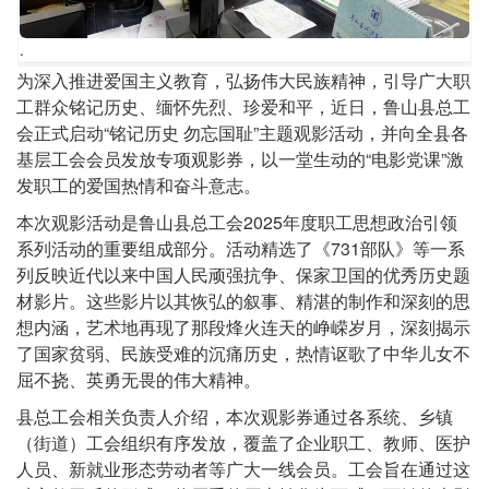
.
.
正
为深入推进爱国主义教育，弘扬伟大民族精神，引导广大职
文
工群众铭记历史、缅怀先烈、珍爱和平，近日，鲁山县总工
会正式启动“铭记历史 勿忘国耻”主题观影活动，并向全县各
基层工会会员发放专项观影券，以一堂生动的“电影党课”激
发职工的爱国热情和奋斗意志。
本次观影活动是鲁山县总工会2025年度职工思想政治引领
系列活动的重要组成部分。活动精选了《731部队》等一系
列反映近代以来中国人民顽强抗争、保家卫国的优秀历史题
材影片。这些影片以其恢弘的叙事、精湛的制作和深刻的思
想内涵，艺术地再现了那段烽火连天的峥嵘岁月，深刻揭示
了国家贫弱、民族受难的沉痛历史，热情讴歌了中华儿女不
屈不挠、英勇无畏的伟大精神。
县总工会相关负责人介绍，本次观影券通过各系统、乡镇
（街道）工会组织有序发放，覆盖了企业职工、教师、医护
人员、新就业形态劳动者等广大一线会员。工会旨在通过这