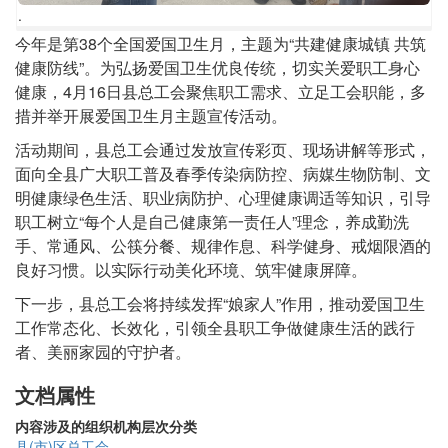
.
.
正
今年是第38个全国爱国卫生月，主题为“共建健康城镇 共筑
文
健康防线”。为弘扬爱国卫生优良传统，切实关爱职工身心
健康，4月16日县总工会聚焦职工需求、立足工会职能，多
措并举开展爱国卫生月主题宣传活动。
活动期间，县总工会通过发放宣传彩页、现场讲解等形式，
面向全县广大职工普及春季传染病防控、病媒生物防制、文
明健康绿色生活、职业病防护、心理健康调适等知识，引导
职工树立“每个人是自己健康第一责任人”理念，养成勤洗
手、常通风、公筷分餐、规律作息、科学健身、戒烟限酒的
良好习惯。以实际行动美化环境、筑牢健康屏障。
下一步，县总工会将持续发挥“娘家人”作用，推动爱国卫生
工作常态化、长效化，引领全县职工争做健康生活的践行
者、美丽家园的守护者。
文档属性
内容涉及的组织机构层次分类
县(市)区总工会