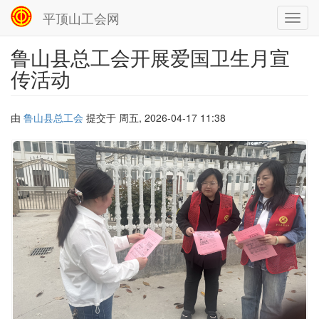
平顶山工会网
Toggl
navig
鲁山县总工会开展爱国卫生月宣
跳
转
传活动
到
主
要
由
鲁山县总工会
提交于
周五, 2026-04-17 11:38
内
容