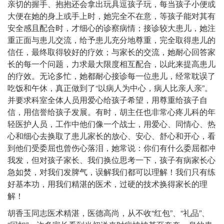
亲切的握手、抱抱还会拿出玩具逗孩子玩，每当孩子小便或
大便在她的身上或手上时，她完全不在意，等孩子能对其有
安全感且配合时，才细心的诊察病情；接诊较大患儿，她注
重正面与患儿交流，给予患儿充分地尊重，完全取得患儿的
信任，最终取得较好的疗效；与家长的交流，她耐心回答家
长的每一个问题，力求最大限度相互配合，以此来提高患儿
的疗效。无论多忙，她都耐心接诊每一位患儿，经常耽误了
吃饭和午休，真正做到了“以病人为中心，病人比亲人亲”。
并要求科室全体人员用爱心给孩子希望，用尊重给孩子自
信，用信誉给孩子发展。有时，胡主任也非常心疼儿科的年
轻医护人员，工作中他们像一个战士，用爱心、同情心、热
心和细心去换取了患儿家长的放心、安心、舒心和开心，看
到他们受委屈也曾伤心落泪，她常说：你们有什么委屈都冲
我发，但对孩子家长、我们换位思考一下，孩子有病家长心
急如焚，对我们发脾气，误解我们都可以理解！我们只有练
好基本功，用我们精湛的医术，过硬的技术换得家长的理
解！
胡香玉同志医术精湛，医德高尚，从不收“红包”、“礼品”、