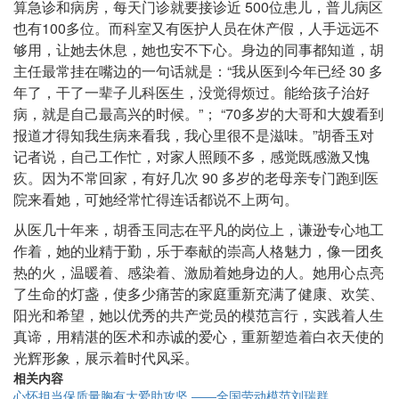
算急诊和病房，每天门诊就要接诊近 500位患儿，普儿病区
也有100多位。而科室又有医护人员在休产假，人手远远不
够用，让她去休息，她也安不下心。身边的同事都知道，胡
主任最常挂在嘴边的一句话就是：“我从医到今年已经 30 多
年了，干了一辈子儿科医生，没觉得烦过。能给孩子治好
病，就是自己最高兴的时候。”； “70多岁的大哥和大嫂看到
报道才得知我生病来看我，我心里很不是滋味。”胡香玉对
记者说，自己工作忙，对家人照顾不多，感觉既感激又愧
疚。因为不常回家，有好几次 90 多岁的老母亲专门跑到医
院来看她，可她经常忙得连话都说不上两句。
从医几十年来，胡香玉同志在平凡的岗位上，谦逊专心地工
作着，她的业精于勤，乐于奉献的崇高人格魅力，像一团炙
热的火，温暖着、感染着、激励着她身边的人。她用心点亮
了生命的灯盏，使多少痛苦的家庭重新充满了健康、欢笑、
阳光和希望，她以优秀的共产党员的模范言行，实践着人生
真谛，用精湛的医术和赤诚的爱心，重新塑造着白衣天使的
光辉形象，展示着时代风采。
相关内容
心怀担当保质量胸有大爱助攻坚 ――全国劳动模范刘瑞群