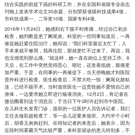
结合实践的前提下搞好科研工作，并在全国和省级专业杂志
刊物上发表学术论文30余篇、分别荣获省级科技成果4项，
市科技成果一、二等奖10项、国家专利4项。
2016年11月24日，她感到右下腹不时疼痛，经过自己初步
检查，她判断是患了阑尾炎。科室的一些同事知道后，一再
催促她赶紧住院治疗，她却说：“我们科室最近太忙了，人
手本来就不够用，我再住院，那就更忙不过来了。再说，我
也没感觉到那么痛。”就这样，她一直在岗位上坚持工作。8
天后，在工作中突然觉得恶心、呕吐，还发着低烧，腹痛更
加严重。于是，在同事的一再催促下，当天傍晚她才到医院
普外科进行检查。医生检查后，不禁大吃一惊：阑尾化脓粘
连，已经不能手术。当时值班医生一边责怪她不爱惜自己的
身体，一边要求她立即进行输液消炎。12月2日，有记者在
微信圈看到这个消息后，于当日下午3时许赶到市中医院。
在儿科生长发育门诊，值班的一位医护人员告诉记者，我们
主任去做彩超检查了，等一会儿还要来值班。大约半个小时
后，胡香玉匆匆赶到。在得知记者的来意后，她表示，因为
近段时间雾霾天气比较严重，来科室就诊的患儿特别多，不