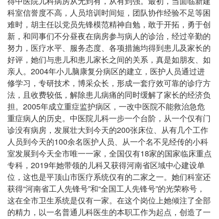
得中医院儿科病房从无到有，从有到强。最初，当面临新建
科室信誉度不高，人员培训时间短，团队协作经验不足等困
难时，胡主任以党员先锋模范精神自勉，敢于开拓，勇于创
新，和同事们不分昼夜在病房参与病人的诊治，经过辛勤的
努力，医疗水平、服务态度、各项措施均得到患儿及家长的
好评，她们与患儿和患儿家长之间的关系，真是如朋友、如
亲人。2004年小儿脑康复分病区的建立，医护人员通过进
修学习，专研技术，博采众长，形成一套疗效可靠的诊疗方
法，且收费较低，解除患儿病痛的同时缓解了家长的经济负
担。2005年成立重症监护病区，一改中医院不能救治急危
重症病人的历史。中医院儿科一步一个台阶，从一个仅有门
诊没有病房，发展壮大到今天的200张床位、从有几个工作
人员到今天的100余名医护人员、从一个名不见经传的小科
室发展到今天全市唯一一家，全国仅有18家的国家临床重点
专科，2019年她带领的儿科又获得河南省区域中心建设单
位，这也是平顶山市医疗系统仅有的二家之一。她们科室还
获得“河南省工人先锋号”和“全国工人先锋号”的光荣称号，
这在全市卫生系统是仅有一家。在这个岗位上她倾注了全部
的精力，以一名普通儿科医生的本职工作为起点，创造了一