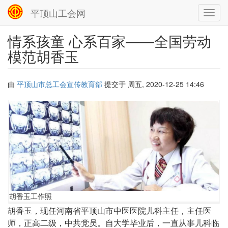
平顶山工会网
Toggl
navig
情系孩童 心系百家——全国劳动
跳
转
模范胡香玉
到
主
要
由
平顶山市总工会宣传教育部
提交于
周五, 2020-12-25 14:46
内
容
胡
胡香玉工作照
香
胡香玉，现任河南省平顶山市中医医院儿科主任，主任医
玉
师，正高二级，中共党员。自大学毕业后，一直从事儿科临
工