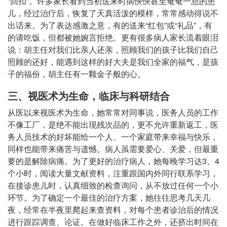
“回扣”。许多家长看到当初送来时病怏怏甚至奄奄一息的患
儿，经过治疗后，恢复了天真活泼的模样，常常感动得说不
出话来。为了表达感激之意，有的送来“红包”或“礼品”，有
的请吃饭，但都被她婉言拒绝。更有很多病人家长流着眼泪
说：胡主任对我们比亲人还亲，照顾我们的孩子比我们自己
照顾的还好，能遇到这样的好大夫是我们全家的福气，是孩
子的福份，胡主任有一颗金子般的心。
三、视医术为生命，临床与科研结合
从医以来视医术为生命，她常常对同事说，医务人员的工作
不像工厂，是绝不能出现残次品的，更不允许重新返工，医
务人员技术的好坏能给一个人、一个家庭带来幸福与快乐，
同样也能带来痛苦与遗憾。病人虽需要爱心、关爱，但最重
要的是解除病痛。为了更好的治疗病人，她每晚学习达3、4
个小时，阅读大量文献资料，注重跟国内外同行联系学习，
在接诊患儿时，认真细致的检查询问，从不放过任何一个小
环节。为了确定一个最佳的治疗方案，她往往思考几天几
夜，经常在半夜里爬起来查资料，对每个患者诊治后的情况
进行跟踪调查、论证。在做好临床工作之外，还挤出时间在