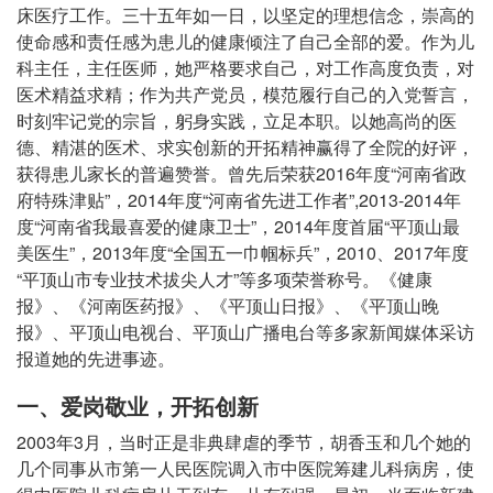
床医疗工作。三十五年如一日，以坚定的理想信念，崇高的
作
使命感和责任感为患儿的健康倾注了自己全部的爱。作为儿
照
科主任，主任医师，她严格要求自己，对工作高度负责，对
医术精益求精；作为共产党员，模范履行自己的入党誓言，
时刻牢记党的宗旨，躬身实践，立足本职。以她高尚的医
德、精湛的医术、求实创新的开拓精神赢得了全院的好评，
获得患儿家长的普遍赞誉。曾先后荣获2016年度“河南省政
府特殊津贴”，2014年度“河南省先进工作者”,2013-2014年
度“河南省我最喜爱的健康卫士”，2014年度首届“平顶山最
美医生”，2013年度“全国五一巾帼标兵”，2010、2017年度
“平顶山市专业技术拔尖人才”等多项荣誉称号。《健康
报》、《河南医药报》、《平顶山日报》、《平顶山晚
报》、平顶山电视台、平顶山广播电台等多家新闻媒体采访
报道她的先进事迹。
一、爱岗敬业，开拓创新
2003年3月，当时正是非典肆虐的季节，胡香玉和几个她的
几个同事从市第一人民医院调入市中医院筹建儿科病房，使