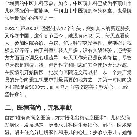
个崭新的中医儿科形象。如今，中医院儿科已成为平顶山市
儿科系统的一面旗帜、平顶山市中医院的拳头科室、也是院
领导最放心的科室之一。
2020年距2003年整整过去17个年头，突如其来的新冠肺炎
又席卷中国，这个春节至今，她没有休息1天，每天查看病
人，参加医院会诊、会议、解决科室突发事件、定期召开视
频会议等等，由于科室年轻人居多，没有实战经验，还需要
方方面面协调及心理疏导，每天工作完已是夜幕降临，尽管
每天都是精疲力竭，但是科室和同志们安全使她无比欣慰。
在疫情刚开始阶段，她就向医院递交请战书，以一个共产党
员的身份向党组织要求到最需要的地方去，并第一时间向疫
区捐献现金5000元，而且每月向慈济慈善捐献爱心，已经
坚持数年。
二、医德高尚，无私奉献
自古“唯有高尚之医德，方才悟化出精湛之医术”。儿科疾病
发病快、发展迅速，更要求儿科医生要细心、耐心、医术精
湛。胡主任充分理解家长和患儿的心理：接诊小患儿，她都