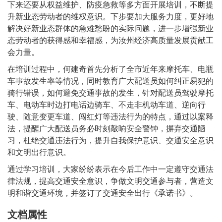
下来还要从权益维护、防疫急救等多方面开展培训，不断提
升新业态劳动者的维权意识。下步要加大服务力度，更好地
解决好新业态群体的急难愁盼的实际问题，进一步增强新业
态劳动者的获得感和幸福感，为汝州经济高质量发展贡献工
会力量。
在培训过程中，何建奇首先分析了全市近年来摩托车、电瓶
车事故发生率等情况，同时教育广大配送员如何纠正易犯的
骑行错误，如何避免交通事故的发生，针对配送员驾驶摩托
车、电动车时边打电话边骑车、不走非机动车道、逆向行
驶、随意变更车道、闯红灯等违法行为的特点，通过以案释
法，提醒广大配送员务必时刻敲响安全警钟，摒弃交通陋
习，杜绝交通违法行为，提升自我保护意识、交通安全意识
和文明出行意识。
通过学习培训，大家纷纷表示在今后工作中一定遵守交通法
律法规，提高交通安全意识，争做文明交通参与者，营造文
明和谐交通环境，并签订了交通安全出行《承诺书》。
文档属性