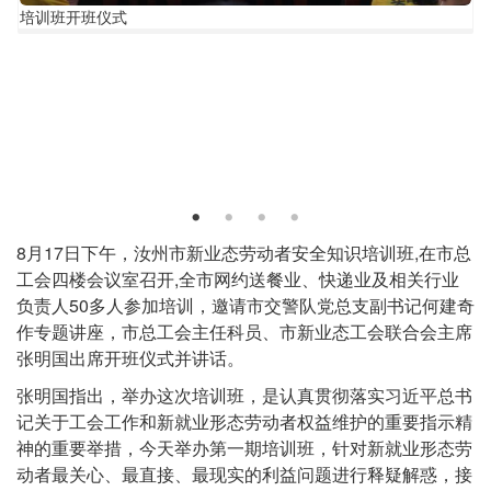
培
培训班开班仪式
训
班
开
班
仪
式
正
8月17日下午，汝州市新业态劳动者安全知识培训班,在市总
文
工会四楼会议室召开,全市网约送餐业、快递业及相关行业
负责人50多人参加培训，邀请市交警队党总支副书记何建奇
作专题讲座，市总工会主任科员、市新业态工会联合会主席
张明国出席开班仪式并讲话。
张明国指出，举办这次培训班，是认真贯彻落实习近平总书
记关于工会工作和新就业形态劳动者权益维护的重要指示精
神的重要举措，今天举办第一期培训班，针对新就业形态劳
动者最关心、最直接、最现实的利益问题进行释疑解惑，接