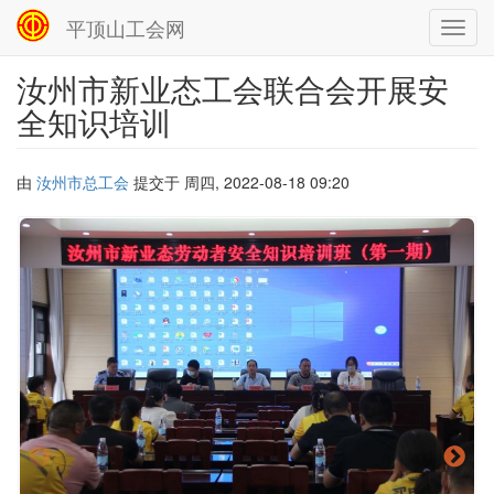
平顶山工会网
Toggl
navig
汝州市新业态工会联合会开展安
跳
转
全知识培训
到
主
要
由
汝州市总工会
提交于
周四, 2022-08-18 09:20
内
容