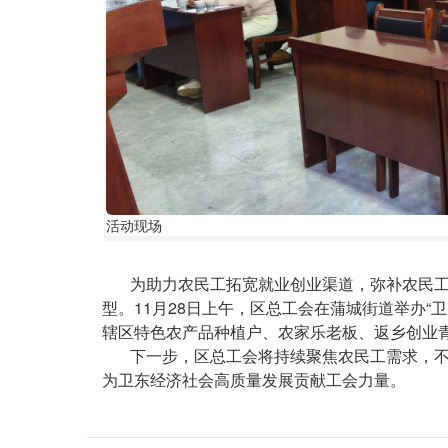
活
活动现场
动
现
正
为助力农民工拓宽就业创业渠道，弥补农民工
场
文
型。11月28日上午，区总工会在蒲城街道举办“
辖区特色农产品种植户、农家乐老板、返乡创业青
下一步，区总工会将持续聚焦农民工需求，不
为卫东经济社会高质量发展贡献工会力量。