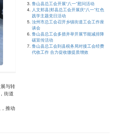
鲁山县总工会开展“八一”慰问活动
人文郏县|郏县总工会开展庆“八一”红色
践学主题党日活动
汝州市总工会召开乡镇街道工会工作座
谈会
鲁山县总工会多措并举开展节能减排降
碳宣传活动
鲁山县总工会到县税务局对接工会经费
代收工作 合力促收缴提质增效
活
活动现场
动
现
发展与转
场
动，街道
题，推动