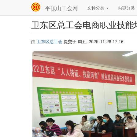
平顶山工会网
文种分类
内容分类
Main
navigation
卫东区总工会电商职业技能
跳
转
到
主
由
卫东区总工会
提交于
周五, 2025-11-28 17:16
要
内
容