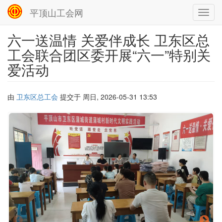
平顶山工会网
Toggl
navig
六一送温情 关爱伴成长 卫东区总
跳
转
工会联合团区委开展“六一”特别关
到
爱活动
主
要
内
容
由
卫东区总工会
提交于
周日, 2026-05-31 13:53