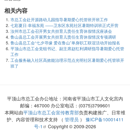
相关内容
市总工会赴开源路幼儿园指导暑期爱心托管班开班工作
七彩夏日·幸福东苑 ——卫东区东苑社区暑期特训班正式开营
汝州市总工会召开男女共担育儿责任生育休假情况座谈会
鲁山县总工会开展男女共担育儿责任生育休假情况专项调研
鲁山县总工会“七夕寻缘 爱在鲁山”单身职工联谊活动开始报名
平顶山市总工会党组书记、副主席赵红利调研指导暑期爱心托管
工作
工会服务融入社区高效能治理示范点光明社区暑期爱心托管班开
班了
平顶山市总工会办公地址：河南省平顶山市工人文化宫内
邮编：467000 办公室电话：(0375)3799601
本网站由
平顶山市总工会宣传教育部
负责构建推广、日常维
护、内容管理和技术支持 （
管理员
）
豫ICP备10001411
号-1
Copyright © 2009-2026