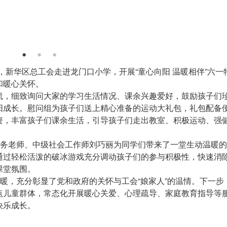
午，新华区总工会走进龙门口小学，开展“童心向阳 温暖相伴”六一
和暖心关怀。
流，细致询问大家的学习生活情况、课余兴趣爱好，鼓励孩子们
阳成长。慰问组为孩子们送上精心准备的运动大礼包，礼包配备
资，丰富孩子们课余生活，引导孩子们走出教室、积极运动、强
服务老师、中级社会工作师刘巧丽为同学们带来了一堂生动温暖
通过轻松活泼的破冰游戏充分调动孩子们的参与积极性，快速消
课堂氛围。
温暖，充分彰显了党和政府的关怀与工会“娘家人”的温情。下一步
点儿童群体，常态化开展暖心关爱、心理疏导、家庭教育指导等
快乐成长。