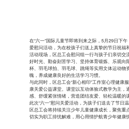
慰
问
活
动
走
进
龙
正
在“六一”国际儿童节即将到来之际，5月29日下
门
文
爱慰问活动，为在校孩子们送上真挚的节日祝福
口
活动现场，区总工会慰问组一行与孩子们亲切交
小
好时光、勤奋刻苦学习、坚持体育锻炼、乐观向
学
杯、羽毛球拍、羽毛球、跳绳等实用文体运动物
魄，养成健康良好的生活学习习惯。
与此同时，区总工会“新心相印”工作室心理健康
康关爱公益课堂。课堂以互动体验式教学为主，
感、舒缓紧张情绪，营造团结友爱、轻松温暖的
此次“六一”慰问关爱活动，为孩子们送去了节日
区总工会将持续关注少年儿童健康成长，聚焦重
切实为职工排忧解难，用心用情护航青少年健康