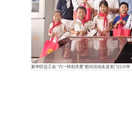
新
新华区总工会 “六一特别关爱”慰问活动走进龙门口小学
华
区
总
工
会
“六
一
特
别
关
爱”