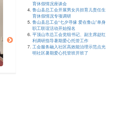
育休假情况座谈会
鲁山县总工会开展男女共担育儿责任生
育休假情况专项调研
鲁山县总工会“七夕寻缘 爱在鲁山”单身
职工联谊活动开始报名
平顶山市总工会党组书记、副主席赵红
利调研指导暑期爱心托管工作
工会服务融入社区高效能治理示范点光
明社区暑期爱心托管班开班了
新
新华区总工会 “六一特别关爱”慰问活动走进龙门口小学
华
区
总
工
会
“六
一
特
别
关
爱”