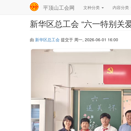
平顶山工会网
文种分类
内容分类
Main
navigation
新华区总工会 “六一特别关
跳
转
到
主
由
新华区总工会
提交于
周一, 2026-06-01 16:00
要
内
容