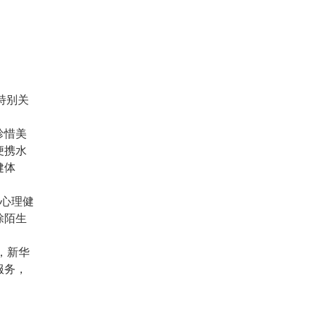
慰
问
活
动
走
进
龙
特别关
门
口
珍惜美
小
便携水
学
健体
的心理健
除陌生
，新华
服务，