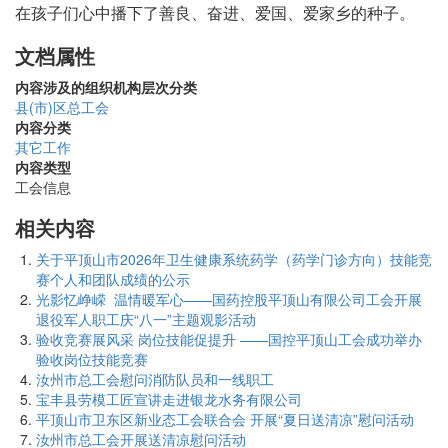
在孩子们心中播下了善良、奋进、爱国、爱家乡的种子。
文档属性
内容涉及的组织机构层次分类
县(市)区总工会
内容分类
其它工作
内容类型
工会信息
相关内容
关于平顶山市2026年卫生健康系统药学（药学门诊方向）技能竞
赛个人和团队成绩的公示
光影忆峥嵘 温情暖军心——国药控股平顶山有限公司工会开展
退役军人职工庆“八一”主题观影活动
验收竞赛展风采 岗位技能促提升 ——国控平顶山工会成功举办
验收岗位技能竞赛
汝州市总工会慰问消防队员和一线职工
宝丰县劳模工匠宣讲走进银龙水务有限公司
平顶山市卫东区新业态工会联合会 开展“夏日送清凉”慰问活动
汝州市总工会开展送清凉慰问活动