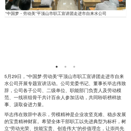
“中
“中国梦・劳动美”平顶山市职工宣讲团走进市自来水公司
“
国
梦・
劳
动
美”
美
平
顶
山
市
职
正
5月29日，“中国梦·劳动美”平顶山市职工宣讲团走进市自来
工
文
水公司开展专题宣讲活动。公司党委书记、董事长毕志伟致
宣
讲
辞，公司各子公司、二级单位、职能部门负责人及劳动模
团
范、一线班组骨干共计百余人参加活动，共同聆听榜样故
走
事、汲取奋进力量。
进
市
毕志伟在致辞中表示，劳模精神是企业攻坚克难、稳步发展
自
的宝贵精神财富。希望全体干部职工以先进典型为标杆，树
来
立“劳动光荣、技能宝贵、创造伟大”的价值理念，让崇尚先
水