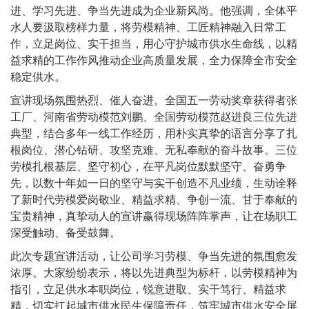
进、学习先进、争当先进成为企业新风尚。他强调，全体平
公
司
水人要汲取榜样力量，将劳模精神、工匠精神融入日常工
作，立足岗位、实干担当，用心守护城市供水生命线，以精
益求精的工作作风推动企业高质量发展，全力保障全市安全
稳定供水。
宣讲现场氛围热烈、催人奋进。全国五一劳动奖章获得者张
工厂、河南省劳动模范刘鹏、全国劳动模范赵进良三位先进
典型，结合多年一线工作经历，用朴实真挚的语言分享了扎
根岗位、潜心钻研、攻坚克难、无私奉献的奋斗故事。三位
劳模扎根基层、坚守初心，在平凡岗位默默坚守、奋勇争
先，以数十年如一日的坚守与实干创造不凡业绩，生动诠释
了新时代劳模爱岗敬业、精益求精、争创一流、甘于奉献的
宝贵精神，真挚动人的宣讲赢得现场阵阵掌声，让在场职工
深受触动、备受鼓舞。
此次专题宣讲活动，让公司学习劳模、争当先进的氛围愈发
浓厚。大家纷纷表示，将以先进典型为标杆，以劳模精神为
指引，立足供水本职岗位，锐意进取、实干笃行、精益求
精，切实扛起城市供水民生保障责任，筑牢城市供水安全屏