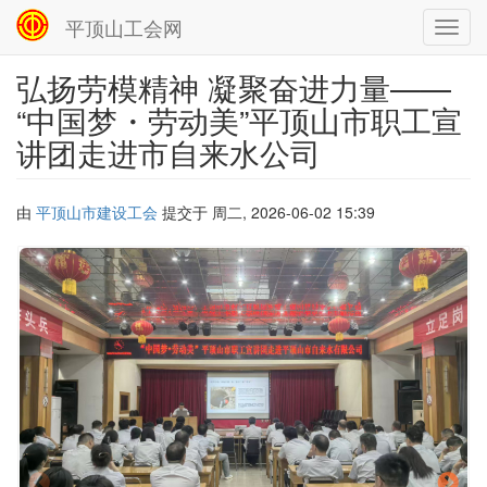
平顶山工会网
Toggl
navig
弘扬劳模精神 凝聚奋进力量——
跳
转
“中国梦・劳动美”平顶山市职工宣
到
讲团走进市自来水公司
主
要
内
容
由
平顶山市建设工会
提交于
周二, 2026-06-02 15:39