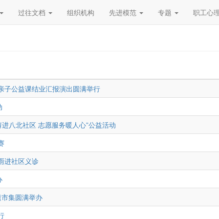
过往文档
组织机构
先进模范
专题
职工心
期亲子公益课结业汇报演出圆满举行
动
剪进八北社区 志愿服务暖人心”公益活动
赛
雨进社区义诊
办
遗市集圆满举办
行