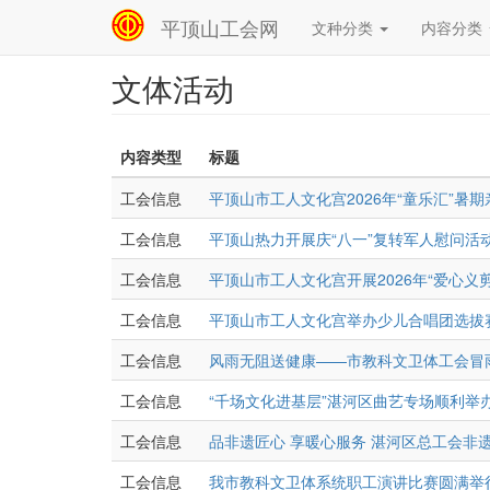
平顶山工会网
文种分类
内容分类
Main
navigation
文体活动
跳
转
到
主
内容类型
标题
要
内
工会信息
平顶山市工人文化宫2026年“童乐汇”暑
容
工会信息
平顶山热力开展庆“八一”复转军人慰问活
工会信息
平顶山市工人文化宫开展2026年“爱心义
工会信息
平顶山市工人文化宫举办少儿合唱团选拔
工会信息
风雨无阻送健康——市教科文卫体工会冒
工会信息
“千场文化进基层”湛河区曲艺专场顺利举
工会信息
品非遗匠心 享暖心服务 湛河区总工会非
工会信息
我市教科文卫体系统职工演讲比赛圆满举