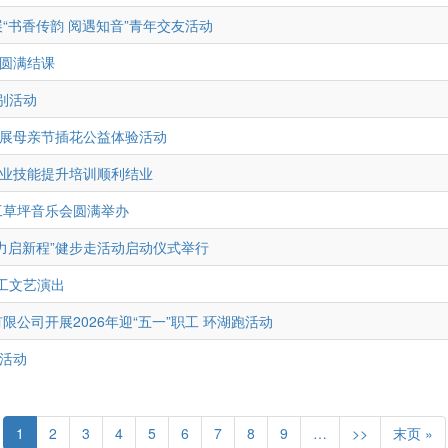
“书香传韵 阅遇知音”青年交友活动
堂圆满结课
特别活动
开展母亲节插花公益体验活动
职业技能提升培训顺利结业
工草坪音乐会圆满举办
聚力启新程”健步走活动启动仪式举行
职工文艺演出
限公司开展2026年迎“五一”职工 环湖跑活动
游活动
当
1
Page
2
Page
3
Page
4
Page
5
Page
6
Page
7
Page
8
Page
9
…
下
>>
末
末页 »