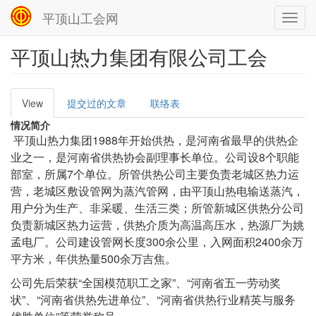
平顶山工会网
Toggl
navig
平顶山热力集团有限公司工会
跳
转
到
主
View
提交过的文章
联络表
Primary
要
tabs
内
情况简介
容
平顶山热力集团1988年开始供热，是河南省最早的供热企
业之一，是河南省供热协会副理事长单位。公司设8个职能
部室，所属7个单位。所管供热公司主要负责老城区热力运
营，老城区敷设管网为蒸汽管网，由平顶山热电输送蒸汽，
用户分为生产、非采暖、生活三类；所管新城区供热分公司
负责新城区热力运营，供热介质为高温高压水，热源厂为姚
孟电厂。公司建设管网长度300余公里，入网面积2400余万
平方米，年供热量500余万吉焦。
公司先后荣获“全国模范职工之家”、“河南省五一劳动奖
状”、“河南省供热先进单位”、“河南省供热行业精英与服务