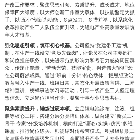
产改工作要求，聚焦思想引领、素质提升、成长成才、地位
动
能
保障四大维度，以大师创新工作室为载体、以技能鉴定为抓
手、以“五小”创新为动能，多点发力、多措并举，以系统化
改革推动产业工人队伍全面升级，为锂电产业高质量发展筑
牢人才根基。
强化思想引领，筑牢初心根基。
公司坚持“党建带工建”机
制，在生产一线设立“党员先锋岗”，让党员在公司主要部门
和岗位担任职务，以先进示范的影响力和号召力感染周围群
众，传递正能量，“劳动光荣、技能宝贵、创造伟大”的理念
在公司蔚然成风。通过"班前十分钟"特色载体，把思想政治
教育融入生产一线、班组日常，常态化开展政策宣讲、工匠
精神宣讲、榜样事迹学习等活动，引导一线产业工人坚定理
想信念、立足岗位担当作为，凝聚干事创业思想共识。
聚焦素质提升，锤炼过硬本领。
立足锂电池涂布、注液、组
装等核心工序，搭建分层分类培训体系，纵向建立"新员工-
骨干-专家"分级培养机制，横向打造"理论+实操+仿真"多维
课堂，推行岗位练兵、师徒结对传帮带模式。积极组织职工
参与职业技能等级鉴定申报，全面提升产业工人专业技能与