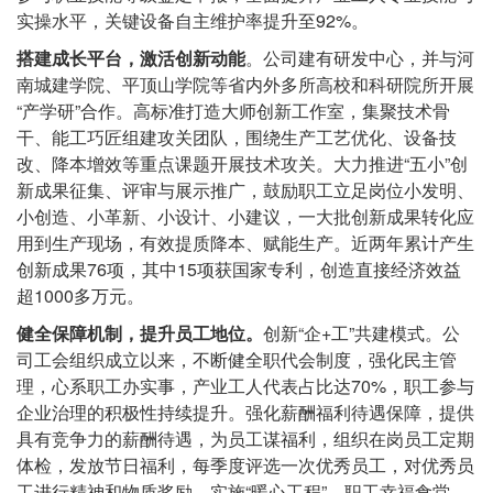
实操水平，关键设备自主维护率提升至92%。
搭建成长平台，激活创新动能
。公司建有研发中心，并与河
南城建学院、平顶山学院等省内外多所高校和科研院所开展
“产学研”合作。高标准打造大师创新工作室，集聚技术骨
干、能工巧匠组建攻关团队，围绕生产工艺优化、设备技
改、降本增效等重点课题开展技术攻关。大力推进“五小”创
新成果征集、评审与展示推广，鼓励职工立足岗位小发明、
小创造、小革新、小设计、小建议，一大批创新成果转化应
用到生产现场，有效提质降本、赋能生产。近两年累计产生
创新成果76项，其中15项获国家专利，创造直接经济效益
超1000多万元。
健全保障机制，提升员工地位。
创新“企+工”共建模式。公
司工会组织成立以来，不断健全职代会制度，强化民主管
理，心系职工办实事，产业工人代表占比达70%，职工参与
企业治理的积极性持续提升。强化薪酬福利待遇保障，提供
具有竞争力的薪酬待遇，为员工谋福利，组织在岗员工定期
体检，发放节日福利，每季度评选一次优秀员工，对优秀员
工进行精神和物质奖励。实施“暖心工程”，职工幸福食堂，