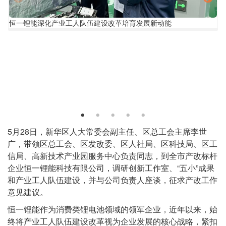
恒
恒一锂能深化产业工人队伍建设改革培育发展新动能
一
锂
能
深
化
产
业
工
人
队
正
5月28日，新华区人大常委会副主任、区总工会主席李世
伍
文
广，带领区总工会、区发改委、区人社局、区科技局、区工
建
设
信局、高新技术产业园服务中心负责同志，到全市产改标杆
改
企业恒一锂能科技有限公司，调研创新工作室、“五小”成果
革
和产业工人队伍建设，并与公司负责人座谈，征求产改工作
培
意见建议。
育
发
恒一锂能作为消费类锂电池领域的领军企业，近年以来，始
展
终将产业工人队伍建设改革视为企业发展的核心战略，紧扣
新