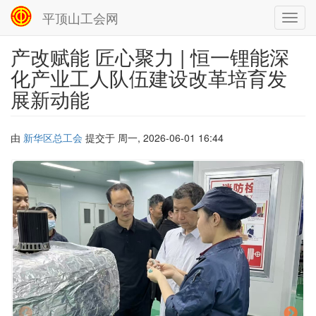
平顶山工会网
Toggl
navig
产改赋能 匠心聚力 | 恒一锂能深
跳
转
化产业工人队伍建设改革培育发
到
展新动能
主
要
内
容
由
新华区总工会
提交于
周一, 2026-06-01 16:44