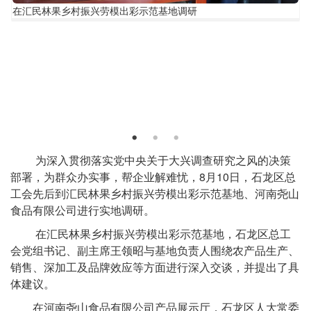
在
在汇民林果乡村振兴劳模出彩示范基地调研
汇
民
林
果
乡
村
振
兴
劳
模
正
为深入贯彻落实党中央关于大兴调查研究之风的决策
出
文
部署，为群众办实事，帮企业解难忧，8月10日，石龙区总
彩
示
工会先后到汇民林果乡村振兴劳模出彩示范基地、河南尧山
范
食品有限公司进行实地调研。
基
地
在汇民林果乡村振兴劳模出彩示范基地，石龙区总工
调
会党组书记、副主席王领昭与基地负责人围绕农产品生产、
研
销售、深加工及品牌效应等方面进行深入交谈，并提出了具
体建议。
在河南尧山食品有限公司产品展示厅，石龙区人大常委