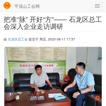
平顶山工会网
Toggl
navig
把准“脉” 开好“方”—— 石龙区总工
跳
转
会深入企业走访调研
到
主
要
由
石龙区总工会
提交于
周五, 2023-08-11 17:37
内
容