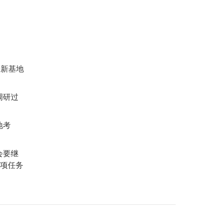
创新基地
调研过
地考
会要继
各项任务