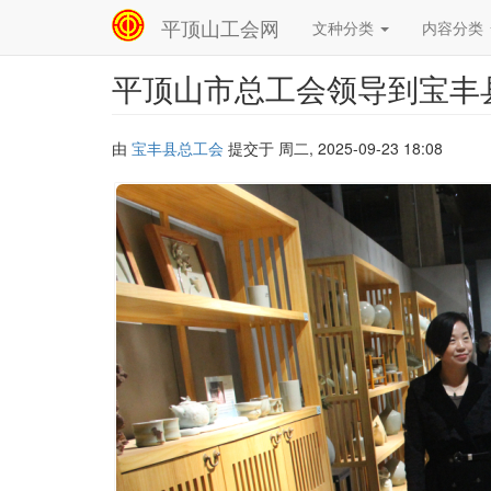
平顶山工会网
文种分类
内容分类
Main
navigation
平顶山市总工会领导到宝丰
跳
转
到
主
由
宝丰县总工会
提交于
周二, 2025-09-23 18:08
要
内
容