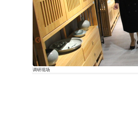
调
调研现场
研
现
场