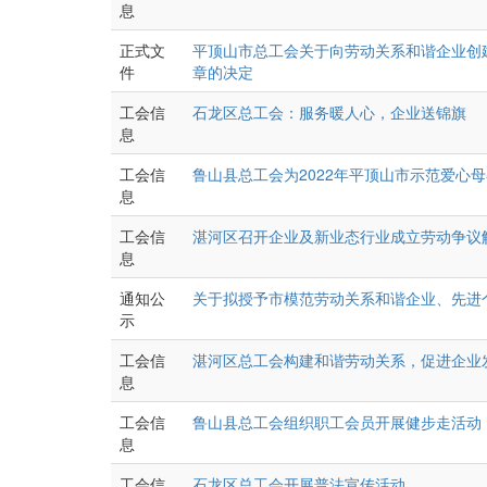
息
正式文
平顶山市总工会关于向劳动关系和谐企业创
件
章的决定
工会信
石龙区总工会：服务暖人心，企业送锦旗
息
工会信
鲁山县总工会为2022年平顶山市示范爱心
息
工会信
湛河区召开企业及新业态行业成立劳动争议
息
通知公
关于拟授予市模范劳动关系和谐企业、先进
示
工会信
湛河区总工会构建和谐劳动关系，促进企业
息
工会信
鲁山县总工会组织职工会员开展健步走活动
息
工会信
石龙区总工会开展普法宣传活动