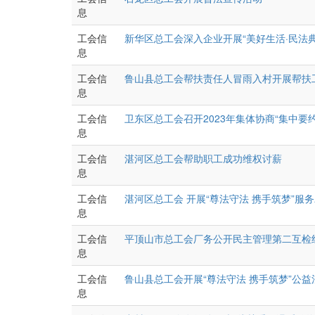
息
工会信
新华区总工会深入企业开展“美好生活·民法
息
工会信
鲁山县总工会帮扶责任人冒雨入村开展帮扶
息
工会信
卫东区总工会召开2023年集体协商“集中要
息
工会信
湛河区总工会帮助职工成功维权讨薪
息
工会信
湛河区总工会 开展“尊法守法 携手筑梦”服
息
工会信
平顶山市总工会厂务公开民主管理第二互检
息
工会信
鲁山县总工会开展“尊法守法 携手筑梦”公
息