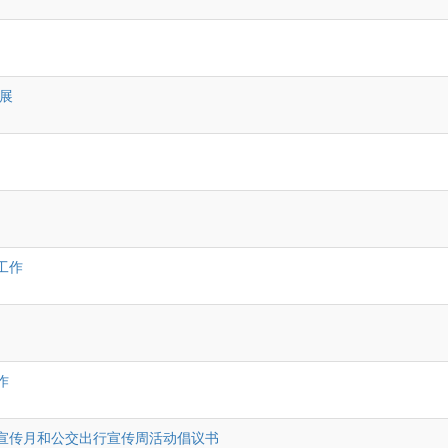
展
工作
作
宣传月和公交出行宣传周活动倡议书