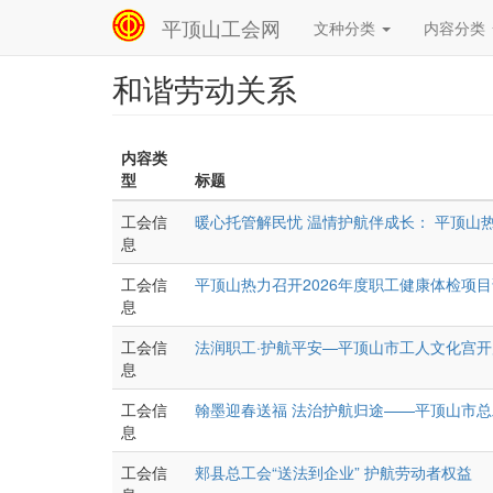
平顶山工会网
文种分类
内容分类
Main
navigation
和谐劳动关系
跳
转
到
主
内容类
要
型
标题
内
容
工会信
暖心托管解民忧 温情护航伴成长： 平顶山
息
工会信
平顶山热力召开2026年度职工健康体检项
息
工会信
法润职工·护航平安—平顶山市工人文化宫开
息
工会信
翰墨迎春送福 法治护航归途——平顶山市
息
工会信
郏县总工会“送法到企业” 护航劳动者权益