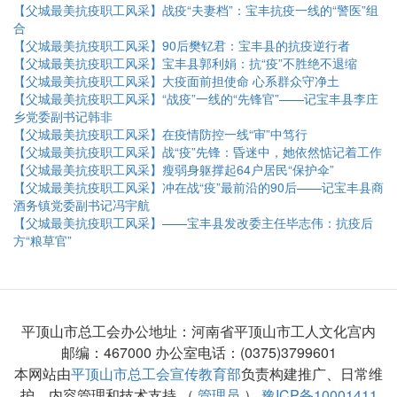
【父城最美抗疫职工风采】战疫“夫妻档”：宝丰抗疫一线的“警医”组
合
【父城最美抗疫职工风采】90后樊钇君：宝丰县的抗疫逆行者
【父城最美抗疫职工风采】宝丰县郭利娟：抗“疫”不胜绝不退缩
【父城最美抗疫职工风采】大疫面前担使命 心系群众守净土
【父城最美抗疫职工风采】“战疫”一线的“先锋官”——记宝丰县李庄
乡党委副书记韩非
【父城最美抗疫职工风采】在疫情防控一线“审”中笃行
【父城最美抗疫职工风采】战“疫”先锋：昏迷中，她依然惦记着工作
【父城最美抗疫职工风采】瘦弱身躯撑起64户居民“保护伞”
【父城最美抗疫职工风采】冲在战“疫”最前沿的90后——记宝丰县商
酒务镇党委副书记冯宇航
【父城最美抗疫职工风采】——宝丰县发改委主任毕志伟：抗疫后
方“粮草官”
平顶山市总工会办公地址：河南省平顶山市工人文化宫内
邮编：467000 办公室电话：(0375)3799601
本网站由
平顶山市总工会宣传教育部
负责构建推广、日常维
护、内容管理和技术支持 （
管理员
）
豫ICP备10001411