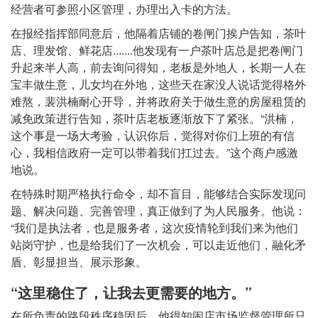
经营者可参照小区管理，办理出入卡的方法。
在报经指挥部同意后，他隔着店铺的卷闸门挨户告知，茶叶
店、理发馆、鲜花店.......他发现有一户茶叶店总是把卷闸门
升起来半人高，前去询问得知，老板是外地人，长期一人在
宝丰做生意，儿女均在外地，这些天在家没人说话觉得格外
难熬，裴洪楠耐心开导，并将政府关于做生意的房屋租赁的
减免政策进行告知，茶叶店老板逐渐放下了紧张。“洪楠，
这个事是一场大考验，认识你后，觉得对你们上班的有信
心，我相信政府一定可以带着我们扛过去。”这个商户感激
地说。
在特殊时期严格执行命令，却不盲目，能够结合实际发现问
题、解决问题、完善管理，真正做到了为人民服务。他说：
“我们是执法者，也是服务者，这次疫情轮到我们来为他们
站岗守护，也是给我们了一次机会，可以走近他们，融化矛
盾、彰显担当、展示形象。
“这里稳住了，让我去更需要的地方。”
在所负责的路段秩序稳固后，他得知闹店市场监督管理所只