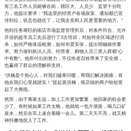
有三名工作人员能够在岗，辖区大、人员少、监管十分吃
力，他提出要求：“我这里的经营户各项政策、通知都已宣
传到位，状态也稳住了，让我去党和人民更需要的地方。”
他到任务艰巨的闹店市场监督管理所后，对条件符合、允许
开业的超市员工先后进行了3次培训，对如何全区域进行消
杀，如何严格体温检测，如何布置安保，提出明确操作要
求。努力做到执法人员、经营者、购物人员三类人群都“心
中有数”。他所付出的努力，不仅给老百姓带来了安全感，
也赢得了群众的理解和支持。
“洪楠是个热心人，对我们嘘寒问暖，帮我们解决困难，有
他在我们心里就踏实！”提起裴洪楠，闹店镇的商户纷纷竖
起了大拇指。
然而，由于离家太远，加上工作更加繁重，他回家的机会更
少了。有时候如果工作太晚，他就啃一包方便面，喝几口矿
泉水，然后在车上凑合着睡一会儿。第二天天不亮，就又精
神抖擞地投入了工作。