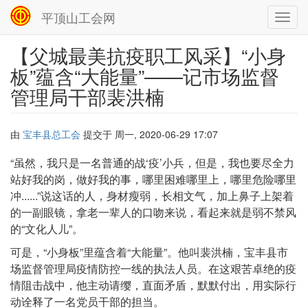
平顶山工会网
Toggl
navig
【父城最美抗疫职工风采】“小身
跳
转
板”蕴含“大能量”——记市场监督
到
管理局干部裴洪楠
主
要
内
容
由
宝丰县总工会
提交于
周一, 2020-06-29 17:07
“虽然，我只是一名普通的战‘疫’小兵，但是，我也要尽全力
站好我的岗，做好我的事，哪里困难哪里上，哪里危险哪里
冲......”说这话的人，身材瘦弱，长相文气，加上鼻子上架着
的一副眼镜，拿老一辈人的口吻来说，看起来就是弱不禁风
的“文化人儿”。
可是，“小身板”里蕴含着“大能量”。他叫裴洪楠，宝丰县市
场监督管理局疫情防控一线的执法人员。在这艰苦卓绝的疫
情阻击战中，他主动请缨，直面矛盾，默默付出，用实际行
动诠释了一名党员干部的担当。