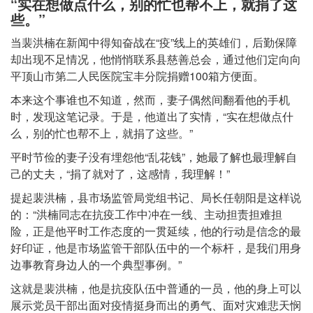
“实在想做点什么，别的忙也帮不上，就捐了这
些。”
当裴洪楠在新闻中得知奋战在“疫”线上的英雄们，后勤保障
却出现不足情况，他悄悄联系县慈善总会，通过他们定向向
平顶山市第二人民医院宝丰分院捐赠100箱方便面。
本来这个事谁也不知道，然而，妻子偶然间翻看他的手机
时，发现这笔记录。于是，他道出了实情，“实在想做点什
么，别的忙也帮不上，就捐了这些。”
平时节俭的妻子没有埋怨他“乱花钱”，她最了解也最理解自
己的丈夫，“捐了就对了，这感情，我理解！”
提起裴洪楠，县市场监管局党组书记、局长任朝阳是这样说
的：“洪楠同志在抗疫工作中冲在一线、主动担责担难担
险，正是他平时工作态度的一贯延续，他的行动是信念的最
好印证，他是市场监管干部队伍中的一个标杆，是我们用身
边事教育身边人的一个典型事例。”
这就是裴洪楠，他是抗疫队伍中普通的一员，他的身上可以
展示党员干部出面对疫情挺身而出的勇气、面对灾难悲天悯