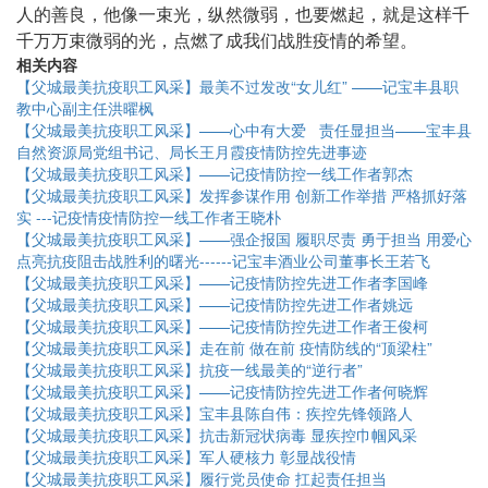
人的善良，他像一束光，纵然微弱，也要燃起，就是这样千
千万万束微弱的光，点燃了成我们战胜疫情的希望。
相关内容
【父城最美抗疫职工风采】最美不过发改“女儿红” ——记宝丰县职
教中心副主任洪曜枫
【父城最美抗疫职工风采】——心中有大爱 责任显担当——宝丰县
自然资源局党组书记、局长王月霞疫情防控先进事迹
【父城最美抗疫职工风采】——记疫情防控一线工作者郭杰
【父城最美抗疫职工风采】发挥参谋作用 创新工作举措 严格抓好落
实 ---记疫情疫情防控一线工作者王晓朴
【父城最美抗疫职工风采】——强企报国 履职尽责 勇于担当 用爱心
点亮抗疫阻击战胜利的曙光------记宝丰酒业公司董事长王若飞
【父城最美抗疫职工风采】——记疫情防控先进工作者李国峰
【父城最美抗疫职工风采】——记疫情防控先进工作者姚远
【父城最美抗疫职工风采】——记疫情防控先进工作者王俊柯
【父城最美抗疫职工风采】走在前 做在前 疫情防线的“顶梁柱”
【父城最美抗疫职工风采】抗疫一线最美的“逆行者”
【父城最美抗疫职工风采】——记疫情防控先进工作者何晓辉
【父城最美抗疫职工风采】宝丰县陈自伟：疾控先锋领路人
【父城最美抗疫职工风采】抗击新冠状病毒 显疾控巾帼风采
【父城最美抗疫职工风采】军人硬核力 彰显战役情
【父城最美抗疫职工风采】履行党员使命 扛起责任担当