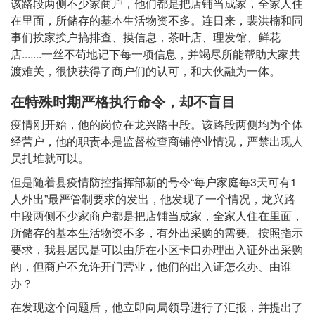
该路段两侧不少家商户，他们都是把店铺当成家，全家人住
在里面，所储存的基本生活物资不多。连日来，裴洪楠和同
事们挨家挨户搞排查、摸信息，茶叶店、理发馆、鲜花
店.......一丝不苟地记下每一项信息，并竭尽所能帮助大家共
渡难关，很快获得了商户们的认可，和大伙融为一体。
在特殊时期严格执行命令，却不盲目
疫情刚开始，他的岗位在龙兴路中段。该路段两侧均为个体
经营户，他的职责本是监督检查商铺停业情况，严禁出现人
员扎堆就可以。
但是随着县疫情防控指挥部新的号令“每户家庭每3天可有1
人外出”最严管制要求的发出，他发现了一个情况，龙兴路
中段两侧不少家商户都是把店铺当成家，全家人住在里面，
所储存的基本生活物资不多，有外出采购的需要。按照指示
要求，我县居民是可以由所在小区卡口办理出入证外出采购
的，但商户不允许开门营业，他们的出入证怎么办、由谁
办？
在发现这个问题后，他立即向局领导进行了汇报，并提出了