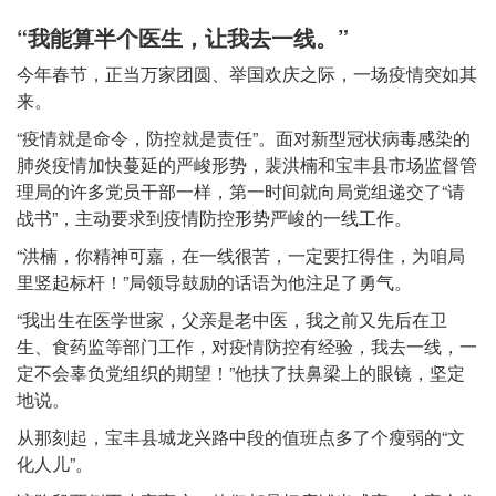
“我能算半个医生，让我去一线。”
今年春节，正当万家团圆、举国欢庆之际，一场疫情突如其
来。
“疫情就是命令，防控就是责任”。面对新型冠状病毒感染的
肺炎疫情加快蔓延的严峻形势，裴洪楠和宝丰县市场监督管
理局的许多党员干部一样，第一时间就向局党组递交了“请
战书”，主动要求到疫情防控形势严峻的一线工作。
“洪楠，你精神可嘉，在一线很苦，一定要扛得住，为咱局
里竖起标杆！”局领导鼓励的话语为他注足了勇气。
“我出生在医学世家，父亲是老中医，我之前又先后在卫
生、食药监等部门工作，对疫情防控有经验，我去一线，一
定不会辜负党组织的期望！”他扶了扶鼻梁上的眼镜，坚定
地说。
从那刻起，宝丰县城龙兴路中段的值班点多了个瘦弱的“文
化人儿”。